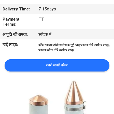
भ्रमण
Delivery Time:
7-15days
Payment
TT
गुणवत्ता
Terms:
नियंत्रण
आपूर्ति की क्षमता:
सॉटक में
हाई लाइट:
,
,
कॉपर प्लाज्मा टॉर्च उपभोग्य वस्तुएं
धातु प्लाज्मा टॉर्च उपभोग्य वस्तुएं
एक
प्लाज्मा कटिंग टॉर्च उपभोग्य वस्तुएं
उद्धरण
का
सबसे अच्छी कीमत
अनुरोध
करें
साइटमैप