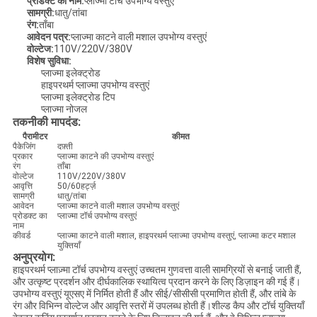
प्रोडक्ट का नाम:
प्लाज्मा टॉर्च उपभोग्य वस्तुएं
सामग्री:
धातु/तांबा
रंग:
ताँबा
आवेदन पत्र:
प्लाज्मा काटने वाली मशाल उपभोग्य वस्तुएं
वोल्टेज:
110V/220V/380V
विशेष सुविधा:
प्लाज्मा इलेक्ट्रोड
हाइपरथर्म प्लाज्मा उपभोग्य वस्तुएं
प्लाज्मा इलेक्ट्रोड टिप
प्लाज्मा नोजल
तकनीकी मापदंड:
पैरामीटर
कीमत
पैकेजिंग
दफ़्ती
प्रकार
प्लाज्मा काटने की उपभोग्य वस्तुएं
रंग
ताँबा
वोल्टेज
110V/220V/380V
आवृत्ति
50/60हर्ट्ज़
सामग्री
धातु/तांबा
आवेदन
प्लाज्मा काटने वाली मशाल उपभोग्य वस्तुएं
प्रोडक्ट का
प्लाज्मा टॉर्च उपभोग्य वस्तुएं
नाम
कीवर्ड
प्लाज्मा काटने वाली मशाल, हाइपरथर्म प्लाज्मा उपभोग्य वस्तुएं, प्लाज्मा कटर मशाल
युक्तियाँ
अनुप्रयोग:
हाइपरथर्म प्लाज़्मा टॉर्च उपभोग्य वस्तुएं उच्चतम गुणवत्ता वाली सामग्रियों से बनाई जाती हैं,
और उत्कृष्ट प्रदर्शन और दीर्घकालिक स्थायित्व प्रदान करने के लिए डिज़ाइन की गई हैं।
उपभोग्य वस्तुएं यूएसए में निर्मित होती हैं और सीई/सीसीसी प्रमाणित होती हैं, और तांबे के
रंग और विभिन्न वोल्टेज और आवृत्ति स्तरों में उपलब्ध होती हैं।शील्ड कैप और टॉर्च युक्तियाँ