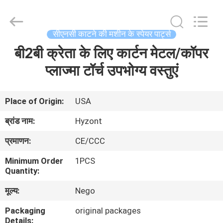
Hyzont(Shanghai)
Industrial
Technologies
Co.,Ltd..
All
सीएनसी काटने की मशीन के स्पेयर पार्ट्स
Rights
Reserved.
बी2बी क्रेता के लिए कार्टन मेटल/कॉपर
घर
प्लाज्मा टॉर्च उपभोग्य वस्तुएं
उत्पादों
Place of Origin:
USA
वीडियो
ब्रांड नाम:
Hyzont
प्रमाणन:
CE/CCC
हमारे
Minimum Order
1PCS
बारे
Quantity:
में
मूल्य:
Nego
Packaging
original packages
कारखाना
Details: