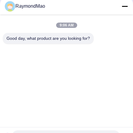
50/60 हर्ट्ज कॉपर प्लाज्मा कटिंग टॉर्च
RaymondMao
प्लाज्मा काटने वाली मशाल ठंडा और हाइपरथर्म 028872 प्लाज्मा काटने वाली ठंडा
पानी 1 गैलन/ 3.8"
9:06 AM
अतिताप 420260 XPR170A प्लाज्मा मशाल उपभोग्य
Good day, what product are you looking for?
लोकप्रिय श्रेणियां
सभी
वेल्डिंग मशीन काटना
कक्षीय वेल्डिंग मशीन
ट्यूबशीट वेल्डिंग मशीन के 
पाइप वेल्डिंग मशीन
लिए ट्यूब
सर्कुलर सीम वेल्डिंग मशीन
चाप वेल्डिंग मशीन
सीएनसी प्लाज्मा काटने की 
लेजर वेल्डिंग मशीन
मशीन