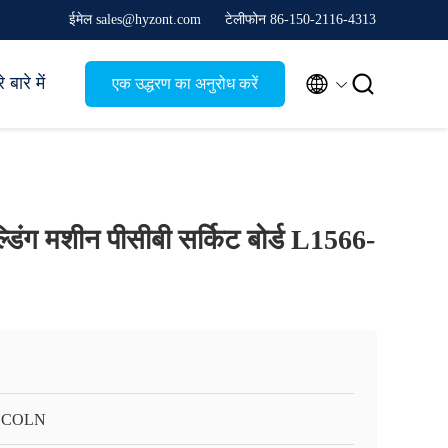
ईमेल sales@hyzont.com
टेलीफोन 86-150-2116-4313


 बारे में
एक उद्धरण का अनुरोध करें
्डिंग मशीन पीसीबी सर्किट बोर्ड L1566-
NCOLN