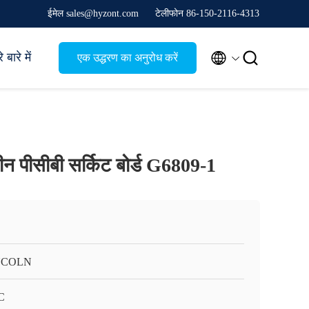
ईमेल sales@hyzont.com
टेलीफोन 86-150-2116-4313


 बारे में
एक उद्धरण का अनुरोध करें
शीन पीसीबी सर्किट बोर्ड G6809-1
NCOLN
C