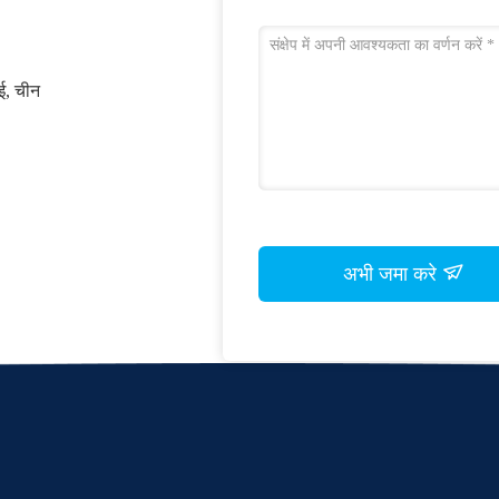
ाई, चीन
अभी जमा करे