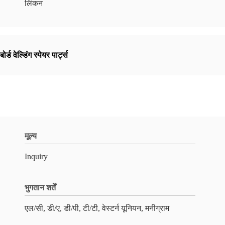
लिंकन
र्ड वेल्डिंग स्पेयर पार्ट्स
मूल्य
Inquiry
भुगतान शर्तें
एल/सी, डी/ए, डी/पी, टी/टी, वेस्टर्न यूनियन, मनीग्राम