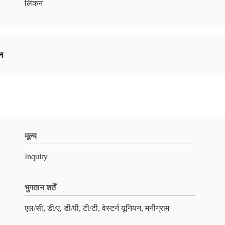
लिंकन
ीन
मूल्य
Inquiry
भुगतान शर्तें
एल/सी, डी/ए, डी/पी, टी/टी, वेस्टर्न यूनियन, मनीग्राम