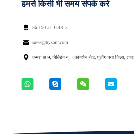
हमसे किसी भी समय संपर्क करें

86-150-2116-4313

sales@hyzont.com

कमरा 809, बिल्डिंग नं, 1 कांगशेन रोड, पुडोंग नया जिला, शंघ