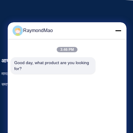
RaymondMao
3:46 PM
आयोजन
Good day, what product are you looking 
एक उद्धरण का अनुरोध करें
for?
मामलों
टेलीफोन 86-150-2116-4313
समाचार
फैक्स 86-21-3103-8879



