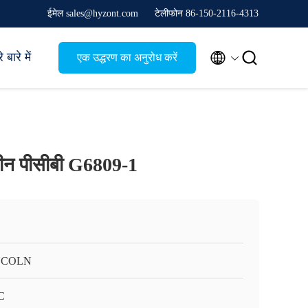
ईमेल sales@hyzont.com
टेलीफोन 86-150-2116-4313


 बारे में
एक उद्धरण का अनुरोध करें
मशीन पीसीबी G6809-1
NCOLN
C