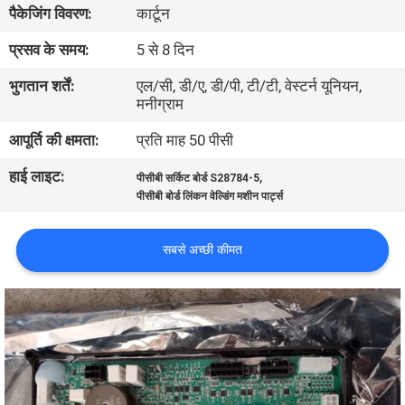
पैकेजिंग विवरण:
कार्टून
भ्रमण
प्रसव के समय:
5 से 8 दिन
गुणवत्ता
भुगतान शर्तें:
एल/सी, डी/ए, डी/पी, टी/टी, वेस्टर्न यूनियन,
मनीग्राम
नियंत्रण
आपूर्ति की क्षमता:
प्रति माह 50 पीसी
एक
हाई लाइट:
,
पीसीबी सर्किट बोर्ड S28784-5
उद्धरण
पीसीबी बोर्ड लिंकन वेल्डिंग मशीन पार्ट्स
का
सबसे अच्छी कीमत
अनुरोध
करें
साइटमैप