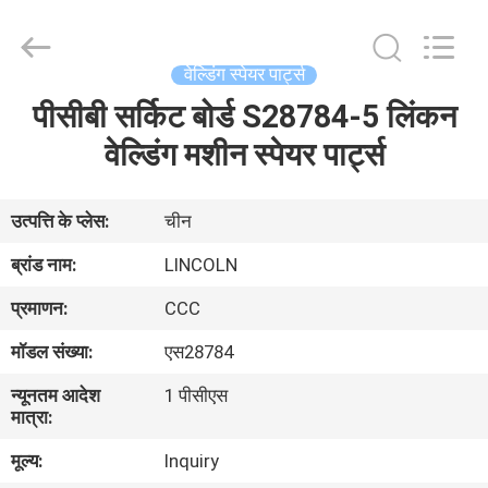
Hyzont(Shanghai)
Industrial
Technologies
Co.,Ltd..
All
वेल्डिंग स्पेयर पार्ट्स
Rights
Reserved.
पीसीबी सर्किट बोर्ड S28784-5 लिंकन
घर
वेल्डिंग मशीन स्पेयर पार्ट्स
उत्पादों
उत्पत्ति के प्लेस:
चीन
वीडियो
ब्रांड नाम:
LINCOLN
प्रमाणन:
CCC
हमारे
मॉडल संख्या:
एस28784
बारे
न्यूनतम आदेश
1 पीसीएस
में
मात्रा:
मूल्य:
Inquiry
कारखाना