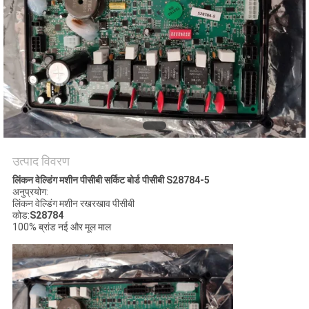
गोपनीयता
नीति
उत्पाद विवरण
लिंकन वेल्डिंग मशीन पीसीबी सर्किट बोर्ड पीसीबी S28784-5
अनुप्रयोग:
लिंकन वेल्डिंग मशीन रखरखाव पीसीबी
कोड:
S28784
100% ब्रांड नई और मूल माल