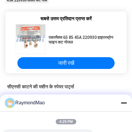
45A 220930 ललित कट नोक
सबसे उत्तम प्रतिदान प्राप्त करें
पावरमैक्स 65 85 45A 220930 हाइपरथ्रेन
फाइन कट नोजल
जारी रखें
सीएनसी काटने की मशीन के स्पेयर पार्ट्स
50/60 हर्ट्ज कॉपर प्लाज्मा कटिंग टॉर्च
RaymondMao
प्लाज्मा काटने वाली मशाल ठंडा और हाइपरथर्म 028872 प्लाज्मा काटने वाली ठंडा
पानी 1 गैलन/ 3.8"
4:29 PM
अतिताप 420260 XPR170A प्लाज्मा मशाल उपभोग्य