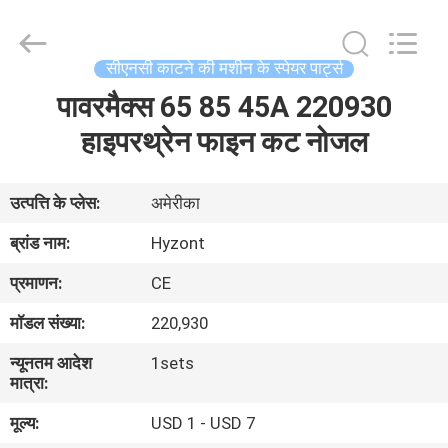
Hyzont(Shanghai)
Industrial
Technologies
Co.,Ltd..
All
सीएनसी काटने की मशीन के स्पेयर पार्ट्स
Rights
Reserved.
पावरमैक्स 65 85 45A 220930
घर
हाइपरथ्रेन फाइन कट नोजल
उत्पादों
उत्पत्ति के प्लेस:
अमेरीका
वीडियो
ब्रांड नाम:
Hyzont
प्रमाणन:
CE
हमारे
मॉडल संख्या:
220,930
बारे
न्यूनतम आदेश
1sets
में
मात्रा:
मूल्य:
USD 1 - USD 7
कारखाना