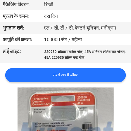
पैकेजिंग विवरण:
डिब्बों
भ्रमण
प्रसव के समय:
दस दिन
गुणवत्ता
भुगतान शर्तें:
एल / सी, टी / टी, वेस्टर्न यूनियन, मनीग्राम
नियंत्रण
आपूर्ति की क्षमता:
100000 सेट / महीना
हाई लाइट:
,
,
220930 अतिताप ललित नोक
45A अतिताप ललित कट नोजल
एक
45A 220930 ललित कट नोक
उद्धरण
का
सबसे अच्छी कीमत
अनुरोध
करें
साइटमैप