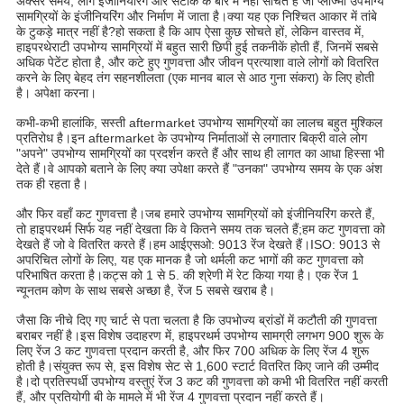
अक्सर समय, लोग इंजीनियरिंग और सटीक के बारे में नहीं सोचते हैं जो प्लाज्मा उपभोग्य
सामग्रियों के इंजीनियरिंग और निर्माण में जाता है।क्या यह एक निश्चित आकार में तांबे
के टुकड़े मात्र नहीं है?हो सकता है कि आप ऐसा कुछ सोचते हों, लेकिन वास्तव में,
हाइपरथेराटी उपभोग्य सामग्रियों में बहुत सारी छिपी हुई तकनीकें होती हैं, जिनमें सबसे
अधिक पेटेंट होता है, और कटे हुए गुणवत्ता और जीवन प्रत्याशा वाले लोगों को वितरित
करने के लिए बेहद तंग सहनशीलता (एक मानव बाल से आठ गुना संकरा) के लिए होती
है। अपेक्षा करना।
कभी-कभी हालांकि, सस्ती aftermarket उपभोग्य सामग्रियों का लालच बहुत मुश्किल
प्रतिरोध है।इन aftermarket के उपभोग्य निर्माताओं से लगातार बिक्री वाले लोग
"अपने" उपभोग्य सामग्रियों का प्रदर्शन करते हैं और साथ ही लागत का आधा हिस्सा भी
देते हैं।वे आपको बताने के लिए क्या उपेक्षा करते हैं "उनका" उपभोग्य समय के एक अंश
तक ही रहता है।
और फिर वहाँ कट गुणवत्ता है।जब हमारे उपभोग्य सामग्रियों को इंजीनियरिंग करते हैं,
तो हाइपरथर्म सिर्फ यह नहीं देखता कि वे कितने समय तक चलते हैं;हम कट गुणवत्ता को
देखते हैं जो वे वितरित करते हैं।हम आईएसओ: 9013 रेंज देखते हैं।ISO: 9013 से
अपरिचित लोगों के लिए, यह एक मानक है जो थर्मली कट भागों की कट गुणवत्ता को
परिभाषित करता है।कट्स को 1 से 5. की श्रेणी में रेट किया गया है। एक रेंज 1
न्यूनतम कोण के साथ सबसे अच्छा है, रेंज 5 सबसे खराब है।
जैसा कि नीचे दिए गए चार्ट से पता चलता है कि उपभोज्य ब्रांडों में कटौती की गुणवत्ता
बराबर नहीं है।इस विशेष उदाहरण में, हाइपरथर्म उपभोग्य सामग्री लगभग 900 शुरू के
लिए रेंज 3 कट गुणवत्ता प्रदान करती है, और फिर 700 अधिक के लिए रेंज 4 शुरू
होती है।संयुक्त रूप से, इस विशेष सेट से 1,600 स्टार्ट वितरित किए जाने की उम्मीद
है।दो प्रतिस्पर्धी उपभोग्य वस्तुएं रेंज 3 कट की गुणवत्ता को कभी भी वितरित नहीं करती
हैं, और प्रतियोगी बी के मामले में भी रेंज 4 गुणवत्ता प्रदान नहीं करते हैं।