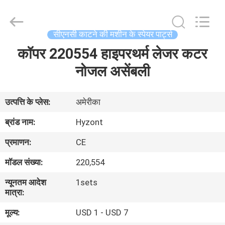
Hyzont(Shanghai)
Industrial
Technologies
Co.,Ltd..
All
सीएनसी काटने की मशीन के स्पेयर पार्ट्स
Rights
Reserved.
कॉपर 220554 हाइपरथर्म लेजर कटर
घर
नोजल असेंबली
उत्पादों
उत्पत्ति के प्लेस:
अमेरीका
वीडियो
ब्रांड नाम:
Hyzont
प्रमाणन:
CE
हमारे
मॉडल संख्या:
220,554
बारे
न्यूनतम आदेश
1sets
में
मात्रा:
मूल्य:
USD 1 - USD 7
कारखाना