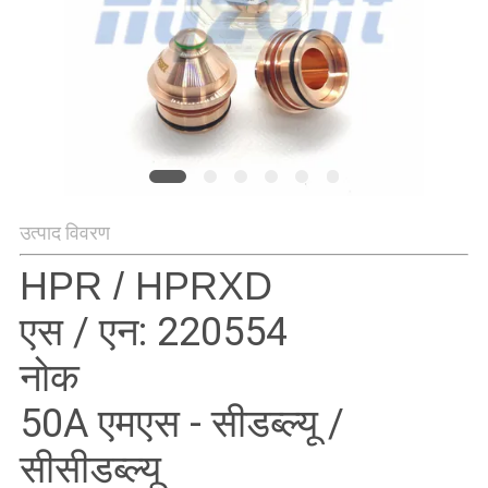
गोपनीयता
नीति
उत्पाद विवरण
HPR / HPRXD
एस / एन: 220554
नोक
50A एमएस - सीडब्ल्यू /
सीसीडब्ल्यू