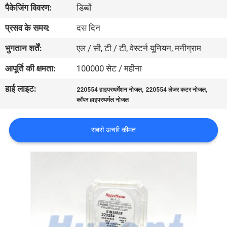
पैकेजिंग विवरण:
डिब्बों
भ्रमण
प्रसव के समय:
दस दिन
गुणवत्ता
भुगतान शर्तें:
एल / सी, टी / टी, वेस्टर्न यूनियन, मनीग्राम
नियंत्रण
आपूर्ति की क्षमता:
100000 सेट / महीना
हाई लाइट:
,
,
220554 हाइपरथर्मेशन नोजल
220554 लेजर कटर नोजल
एक
कॉपर हाइपरथर्मल नोजल
उद्धरण
का
सबसे अच्छी कीमत
अनुरोध
करें
साइटमैप