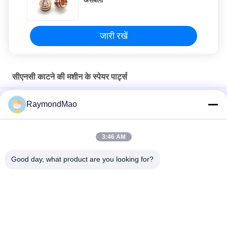
जारी रखें
सीएनसी काटने की मशीन के स्पेयर पार्ट्स
50/60 हर्ट्ज कॉपर प्लाज्मा कटिंग टॉर्च
RaymondMao
प्लाज्मा काटने वाली मशाल ठंडा और हाइपरथर्म 028872 प्लाज्मा काटने वाली ठंडा
पानी 1 गैलन/ 3.8"
3:46 AM
अतिताप 420260 XPR170A प्लाज्मा मशाल उपभोग्य
Good day, what product are you looking for?
लोकप्रिय श्रेणियां
सभी
वेल्डिंग मशीन काटना
कक्षीय वेल्डिंग मशीन