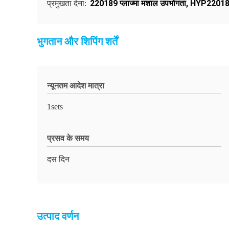
220189 प्लाज्मा मशाल उपभोगता
,
HYP220189 प
प्रमुखता देना:
भुगतान और शिपिंग शर्तें
न्यूनतम आदेश मात्रा
1sets
प्रसव के समय
दस दिन
उत्पाद वर्णन