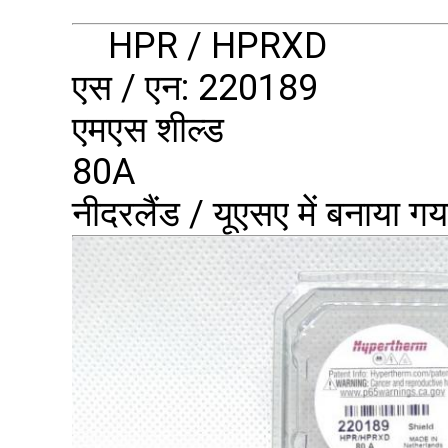
HPR / HPRXD
एस / एन: 220189
एमएस शील्ड
80A
नीदरलैंड / यूएसए में बनाया गय