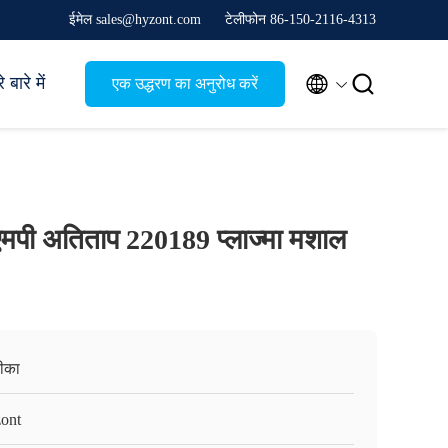
ईमेल sales@hyzont.com
टेलीफोन 86-150-2116-4313


 बारे में
एक उद्धरण का अनुरोध करें
एमपी अतिताप 220189 प्लाज्मा मशाल
रीका
ont