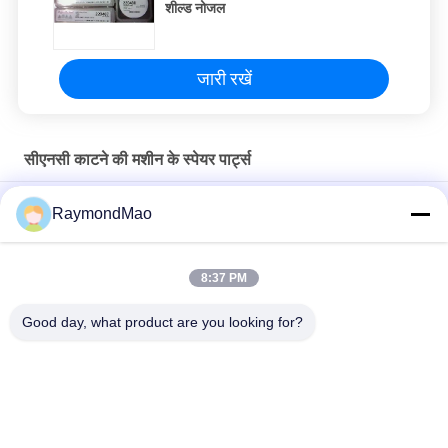
गोपनीयता
शील्ड नोजल
नीति
जारी रखें
सीएनसी काटने की मशीन के स्पेयर पार्ट्स
50/60 हर्ट्ज कॉपर प्लाज्मा कटिंग टॉर्च
RaymondMao
प्लाज्मा काटने वाली मशाल ठंडा और हाइपरथर्म 028872 प्लाज्मा काटने वाली ठंडा
पानी 1 गैलन/ 3.8"
8:37 PM
अतिताप 420260 XPR170A प्लाज्मा मशाल उपभोग्य
Good day, what product are you looking for?
लोकप्रिय श्रेणियां
सभी
वेल्डिंग मशीन काटना
कक्षीय वेल्डिंग मशीन