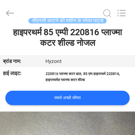
Hyzont(Shanghai)
Industrial
Technologies
Co.,Ltd..
All
सीएनसी काटने की मशीन के स्पेयर पार्ट्स
Rights
Reserved.
हाइपरथर्म 85 एम्पी 220816 प्लाज्मा
घर
कटर शील्ड नोजल
उत्पादों
ब्रांड नाम:
Hyzont
वीडियो
हाई लाइट:
,
,
220816 प्लाज्मा कटर ढाल
85 एम्प हाइपरथर्म 220816
हाइपरथर्मल प्लाज्मा कटर शील्ड
हमारे
सबसे अच्छी कीमत
बारे
में
कारखाना