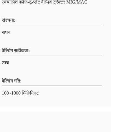
स्वचालित फ्लैंज-टू-प्लेट वेल्डिंग ट्रैक्टर MIG/MAG
संरचना:
सघन
वेल्डिंग सटीकता:
उच्च
वेल्डिंग गति:
100∼1000 मिमी/मिनट