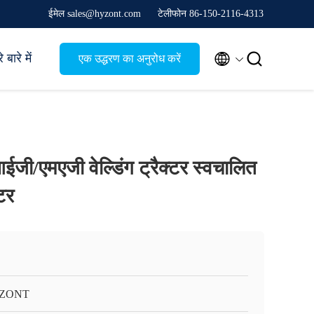
ईमेल sales@hyzont.com
टेलीफोन 86-150-2116-4313


 बारे में
एक उद्धरण का अनुरोध करें
मआईजी/एमएजी वेल्डिंग ट्रैक्टर स्वचालित
्टर
ZONT