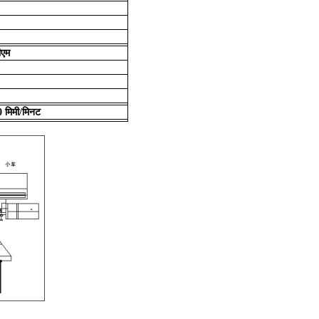
ीएम
 मिमी/मिनट