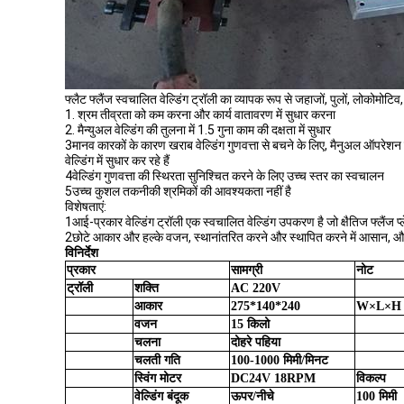
फ्लैट फ्लैंज स्वचालित वेल्डिंग ट्रॉली का व्यापक रूप से जहाजों, पुलों, लोकोमोटिव
1. श्रम तीव्रता को कम करना और कार्य वातावरण में सुधार करना
2. मैन्युअल वेल्डिंग की तुलना में 1.5 गुना काम की दक्षता में सुधार
3मानव कारकों के कारण खराब वेल्डिंग गुणवत्ता से बचने के लिए, मैनुअल ऑपरेशन
वेल्डिंग में सुधार कर रहे हैं
4वेल्डिंग गुणवत्ता की स्थिरता सुनिश्चित करने के लिए उच्च स्तर का स्वचालन
5उच्च कुशल तकनीकी श्रमिकों की आवश्यकता नहीं है
विशेषताएं:
1आई-प्रकार वेल्डिंग ट्रॉली एक स्वचालित वेल्डिंग उपकरण है जो क्षैतिज फ्लैंज प्
2छोटे आकार और हल्के वजन, स्थानांतरित करने और स्थापित करने में आसान, और
विनिर्देश
प्रकार
सामग्री
नोट
ट्रॉली
शक्ति
AC 220V
आकार
275*140*240
W×L×H
वजन
15 किलो
चलना
दोहरे पहिया
चलती गति
100-1000 मिमी/मिनट
स्विंग मोटर
DC24V 18RPM
विकल्प
वेल्डिंग बंदूक
ऊपर/नीचे
100 मिमी