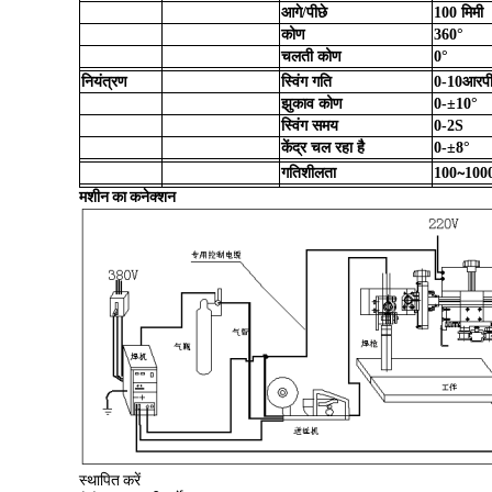
आगे/पीछे
100 मिमी
कोण
360°
चलती कोण
0°
नियंत्रण
स्विंग गति
0-10आरप
झुकाव कोण
0-±10°
स्विंग समय
0-2S
केंद्र चल रहा है
0-±8°
गतिशीलता
100∼1000
मशीन का कनेक्शन
स्थापित करें