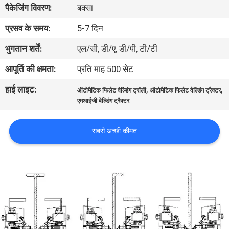
पैकेजिंग विवरण:
बक्सा
भ्रमण
प्रसव के समय:
5-7 दिन
गुणवत्ता
भुगतान शर्तें:
एल/सी, डी/ए, डी/पी, टी/टी
नियंत्रण
आपूर्ति की क्षमता:
प्रति माह 500 सेट
हाई लाइट:
,
,
ऑटोमैटिक फिलेट वेल्डिंग ट्रॉली
ऑटोमैटिक फिलेट वेल्डिंग ट्रैक्टर
एक
एमआईजी वेल्डिंग ट्रैक्टर
उद्धरण
का
सबसे अच्छी कीमत
अनुरोध
करें
साइटमैप