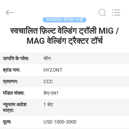
Hyzont(Shanghai)
Industrial
Technologies
Co.,Ltd..
All
स्वचालित वेल्डिंग गाड़ी
Rights
Reserved.
स्वचालित फ़िल्ट वेल्डिंग ट्रॉली MIG /
घर
MAG वेल्डिंग ट्रैक्टर टॉर्च
उत्पादों
उत्पत्ति के प्लेस:
चीन
वीडियो
ब्रांड नाम:
HYZONT
प्रमाणन:
CCC
हमारे
मॉडल संख्या:
केए-एच1
बारे
न्यूनतम आदेश
1 सेट
में
मात्रा:
मूल्य:
USD 1000-3000
कारखाना