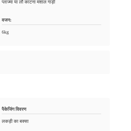
प्लाज्मा या लौ काटना मशाल गाड़ी
वजन:
6kg
पैकेजिंग विवरण
लकड़ी का बक्सा