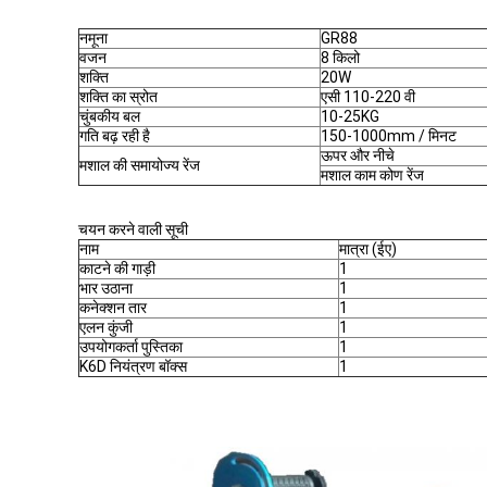
नमूना
GR88
वजन
8 किलो
शक्ति
20W
शक्ति का स्रोत
एसी 110-220 वी
चुंबकीय बल
10-25KG
गति बढ़ रही है
150-1000mm / मिनट
ऊपर और नीचे
मशाल की समायोज्य रेंज
मशाल काम कोण रेंज
चयन करने वाली सूची
नाम
मात्रा (ईए)
काटने की गाड़ी
1
भार उठाना
1
कनेक्शन तार
1
एलन कुंजी
1
उपयोगकर्ता पुस्तिका
1
K6D नियंत्रण बॉक्स
1