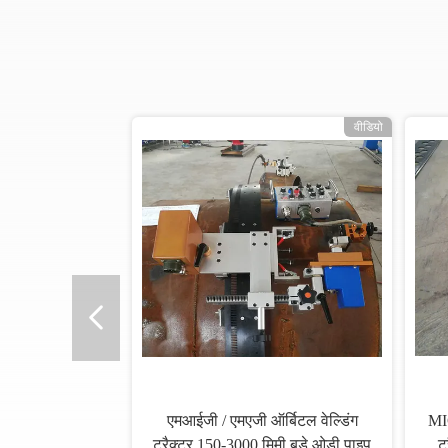
वीडियो
एमआईजी / एमएजी ऑर्बिटल वेल्डिंग
MIG
ट्रैक्टर 150-3000 मिमी बड़े ओडी पाइप
ट