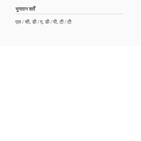
भुगतान शर्तें
एल / सी, डी / ए, डी / पी, टी / टी