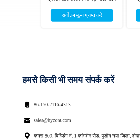
ऑटो वेल्डिंग
सर्वोत्तम मूल्य प्राप्त करें
हमसे किसी भी समय संपर्क करें

86-150-2116-4313

sales@hyzont.com

कमरा 809, बिल्डिंग नं, 1 कांगशेन रोड, पुडोंग नया जिला, शंघ