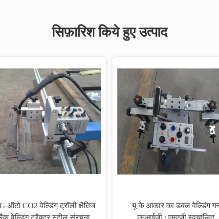
सिफ़ारिश किये हुए उत्पाद
 ऑटो CO2 वेल्डिंग ट्रॉली क्षैतिज
यू के आकार का डबल वेल्डिंग ग
्रैक वेल्डिंग ट्रैक्टर स्टील संरचना
एमआईजी / एमएजी स्वचालित