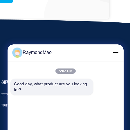
RaymondMao
5:02 PM
आयोजन
Good day, what product are you looking 
एक उद्धरण का अनुरोध करें
for?
मामलों
टेलीफोन 86-150-2116-4313
समाचार
फैक्स 86-21-3103-8879



