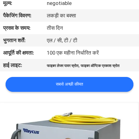
मूल्य:
negotiable
भ्रमण
पैकेजिंग विवरण:
लकड़ी का बक्सा
गुणवत्ता
प्रसव के समय:
तीस दिन
नियंत्रण
भुगतान शर्तें:
एल / सी, टी / टी
आपूर्ति की क्षमता:
100 एक महीना निर्धारित करें
एक
हाई लाइट:
,
फाइबर लेजर पावर स्रोत
फाइबर ऑप्टिक प्रकाश स्रोत
उद्धरण
का
सबसे अच्छी कीमत
अनुरोध
करें
साइटमैप