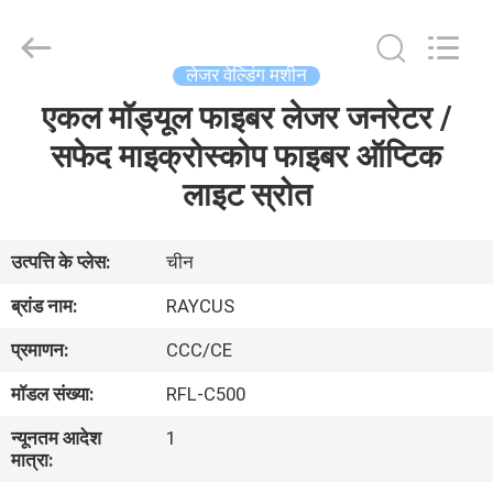
Hyzont(Shanghai)
Industrial
Technologies
Co.,Ltd..
All
लेजर वेल्डिंग मशीन
Rights
Reserved.
एकल मॉड्यूल फाइबर लेजर जनरेटर /
घर
सफेद माइक्रोस्कोप फाइबर ऑप्टिक
उत्पादों
लाइट स्रोत
वीडियो
उत्पत्ति के प्लेस:
चीन
ब्रांड नाम:
RAYCUS
हमारे
प्रमाणन:
CCC/CE
बारे
मॉडल संख्या:
RFL-C500
में
न्यूनतम आदेश
1
मात्रा:
कारखाना