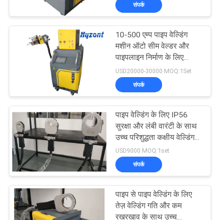
संपर्क
भ्रमण
10-500 एम्प पाइप वेल्डिंग
गुणवत्ता
30
मशीन ऑटो सीम वेल्डर और
नियंत्रण
पाइपलाइन निर्माण के लिए
पाइप वेल्डिंग मशीन
TIG/MIG वेल्डिंग प्रक्रिया के
USD20000-30000 MOQ:1Set
साथ
संपर्क
एक
उद्धरण
पाइप वेल्डिंग के लिए IP56
का
सुरक्षा और लंबी वारंटी के साथ
उच्च परिशुद्धता कक्षीय वेल्डिंग
अनुरोध
26
मशीन
USD9000 MOQ:1set
करें
ट्यूबशीट वेल्डिंग मशीन के
संपर्क
लिए ट्यूब
साइटमैप
पाइप से पाइप वेल्डिंग के लिए
तेज़ वेल्डिंग गति और कम
रखरखाव के साथ उच्च