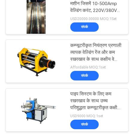
मशीन जिसमें 10-500Amp
वेल्डिंग करंट, 220V/380V
17
वोल्टेज और वायर फीडिंग के
USD20000-30000 MOQ:1Set
साथ TIG शामिल है
संपर्क
लेजर वेल्डिंग मशीन
कम्प्यूटरीकृत नियंत्रण प्रणाली
व्यापक वेल्डिंग रेंज और कम
रखरखाव के साथ कक्षीय वेल्डिंग
मशीन
Affordable MOQ:1set
संपर्क
125
सीएनसी प्लाज्मा काटने की
पाइप सिस्टम के लिए कम
रखरखाव के साथ उच्च
मशीन
परिशुद्धता कम्प्यूटरीकृत कक्षीय
वेल्डिंग मशीन
USD9000 MOQ:1set
संपर्क