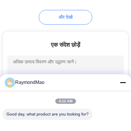
45
और देखो
सीएनसी लेजर काटने की
मशीन
एक संदेश छोड़ें
15
RaymondMao
वेल्डिंग स्पेयर पार्ट्स
4:12 AM
Good day, what product are you looking for?
लोकप्रिय श्रेणियां
सभी