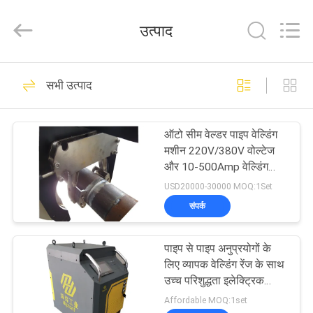
Hyzont(Shanghai)
Industrial
Technologies
उत्पाद
Co.,Ltd..
All
Rights
Reserved.
घर
19
सभी उत्पाद
वेल्डिंग मशीन काटना
उत्पादों
ऑटो सीम वेल्डर पाइप वेल्डिंग
मशीन 220V/380V वोल्टेज
वीडियो
और 10-500Amp वेल्डिंग
करंट के साथ TIG के लिए
USD20000-30000 MOQ:1Set
वायर फीडिंग के साथ
हमारे
संपर्क
36
बारे
पाइप से पाइप अनुप्रयोगों के
में
कक्षीय वेल्डिंग मशीन
लिए व्यापक वेल्डिंग रेंज के साथ
उच्च परिशुद्धता इलेक्ट्रिक
ऑर्बिटल वेल्डिंग मशीन
कारखाना
Affordable MOQ:1set