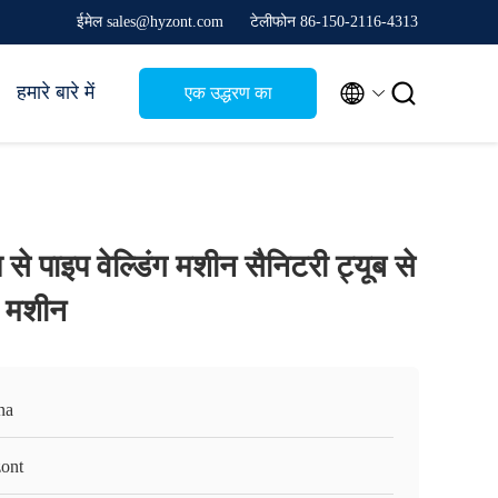
ईमेल sales@hyzont.com
टेलीफोन 86-150-2116-4313


हमारे बारे में
एक उद्धरण का
अनुरोध करें
 से पाइप वेल्डिंग मशीन सैनिटरी ट्यूब से
ग मशीन
na
ont