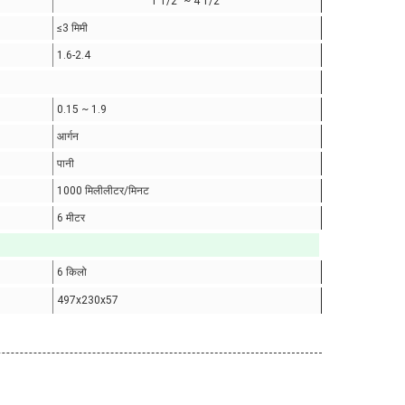
1 1/2 "~ 4 1/2"
≤3 मिमी
1.6-2.4
0.15 ~ 1.9
आर्गन
पानी
1000 मिलीलीटर/मिनट
6 मीटर
6 किलो
497x230x57