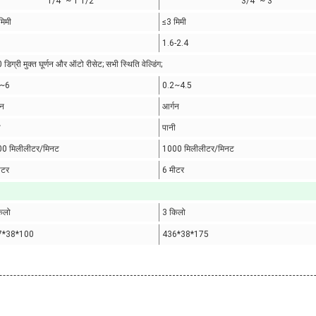
1/4 "~ 1 1/2"
3/4 "~ 3"
मिमी
≤3 मिमी
1.6-2.4
डिग्री मुक्त घूर्णन और ऑटो रीसेट; सभी स्थिति वेल्डिंग;
3~6
0.2~4.5
गन
आर्गन
ी
पानी
0 मिलीलीटर/मिनट
1000 मिलीलीटर/मिनट
ीटर
6 मीटर
िलो
3 किलो
7*38*100
436*38*175