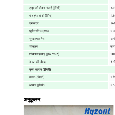
ट्यूब की दीवार मोटाई ((मिमी)
≤3 
वोल्फ्रेम ओडी ((मिमी)
1.6
घुमावदार
360 
घूर्णन गति ((rpm)
0.
सुरक्षात्मक गैस
आर्
शीतलन
पान
शीतलन प्रवाह ((ml/min)
100
केबल की लंबाई
6 म
मुख्य आयाम ((मिमी)
वजन ((किलो)
2 क
आयाम ((मिमी)
37
अनुकूलन: