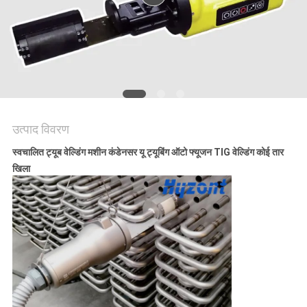
गोपनीयता
नीति
उत्पाद विवरण
स्वचालित ट्यूब वेल्डिंग मशीन कंडेनसर यू ट्यूबिंग ऑटो फ्यूजन TIG वेल्डिंग कोई तार
खिला