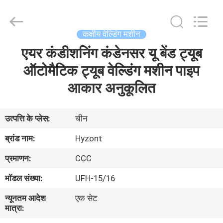
Hyzont(Shanghai)
Industrial
Technologies
Co.,Ltd..
All
कक्षीय वेल्डिंग मशीन
Rights
Reserved.
एयर कंडीशनिंग कंडेनसर यू बेंड ट्यूब
घर
ऑटोमैटिक ट्यूब वेल्डिंग मशीन पाइप
उत्पादों
आकार अनुकूलित
वीडियो
उत्पत्ति के प्लेस:
चीन
ब्रांड नाम:
Hyzont
हमारे
प्रमाणन:
CCC
बारे
मॉडल संख्या:
UFH-15/16
में
न्यूनतम आदेश
एक सेट
मात्रा:
कारखाना