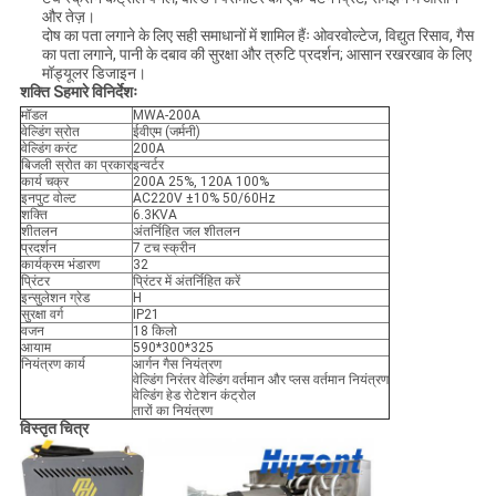
और तेज़।
दोष का पता लगाने के लिए सही समाधानों में शामिल हैंः ओवरवोल्टेज, विद्युत रिसाव, गैस
का पता लगाने, पानी के दबाव की सुरक्षा और त्रुटि प्रदर्शन; आसान रखरखाव के लिए
मॉड्यूलर डिजाइन।
शक्ति S
हमारे विनिर्देशः
मॉडल
MWA-200A
वेल्डिंग स्रोत
ईवीएम (जर्मनी)
वेल्डिंग करंट
200A
बिजली स्रोत का प्रकार
इन्वर्टर
कार्य चक्र
200A 25%, 120A 100%
इनपुट वोल्ट
AC220V ±10% 50/60Hz
शक्ति
6.3KVA
शीतलन
अंतर्निहित जल शीतलन
प्रदर्शन
7 टच स्क्रीन
कार्यक्रम भंडारण
32
प्रिंटर
प्रिंटर में अंतर्निहित करें
इन्सुलेशन ग्रेड
H
सुरक्षा वर्ग
IP21
वजन
18 किलो
आयाम
590*300*325
नियंत्रण कार्य
आर्गन गैस नियंत्रण
वेल्डिंग निरंतर वेल्डिंग वर्तमान और प्लस वर्तमान नियंत्रण
वेल्डिंग हेड रोटेशन कंट्रोल
तारों का नियंत्रण
विस्तृत चित्र