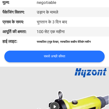
मूल्य:
negotiable
भ्रमण
पैकेजिंग विवरण:
उड़ान के मामले
गुणवत्ता
प्रसव के समय:
भुगतान के 3 दिन बाद
नियंत्रण
आपूर्ति की क्षमता:
100 सेट एक महीना
हाई लाइट:
,
स्वचालित ट्यूब वेल्डर
स्वचालित कक्षीय वेल्डिंग मशीन
एक
उद्धरण
सबसे अच्छी कीमत
का
अनुरोध
करें
साइटमैप