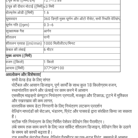
ट्यूब ओडी ((मिमी/इंच)
12.7-15.88
ट्यूब की दीवार मोटाई ((मिमी)
≤3 मिमी
वोल्फ्रेम ओडी ((मिमी)
1.6
घुमावदार
360 डिग्री मुक्त घूर्णन और ऑटो रीसेट; सभी स्थिति वेल्डिंग;
घूर्णन गति ((rpm)
0.3~6
सुरक्षात्मक गैस
आर्गन
शीतलन
पानी
शीतलन प्रवाह ((ml/min)
1000 मिलीलीटर/मिनट
केबल की लंबाई
6 मीटर
मुख्य आयाम ((मिमी)
वजन ((किलो)
1 किलो
आयाम ((मिमी)
377*38*100
अवलोकन और विशेषताएं
सभी वेल्ड हेड के लिए संगत
पोर्टेबल और आसान डिजाइन, पूर्ण कार्यों के साथ कुल 18 किलोग्राम वजन,
स्थानांतरित करने और ऊंचाई पर काम करने में आसान
एससीएम माइक्रो कंप्यूटर नियंत्रण प्रणाली, मजबूत और टिकाऊ; टूटने में मुश्किल
और रखरखाव की कम लागत;
वास्तविक समय डेटा निगरानी के लिए नियंत्रण लटकन प्रदर्शन
वेल्डिंग मापदंडों को सेटअप, भंडारण, प्रिंट और पासवर्ड द्वारा संरक्षित किया जा सकता
है।
सटीक गति नियंत्रण के लिए निर्मित पेशेवर वेल्डिंग सिर पैरामीटर।
लंबे समय तक काम करने के लिए जल सर्किट शीतलन डिजाइन, वेल्डिंग सिर के उठाने
के समय को काफी बढ़ाता है।
टच स्क्रीन कंट्रोल पैनल, वेल्डिंग पैरामीटर का एक-बटन प्रिंट, समझने में आसान