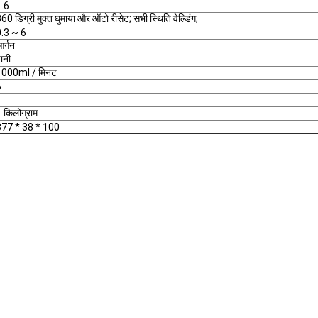
1.6
60 डिग्री मुक्त घुमाया और ऑटो रीसेट; सभी स्थिति वेल्डिंग;
0.3 ~ 6
र्गन
ानी
1000ml / मिनट
6
 किलोग्राम
377 * 38 * 100