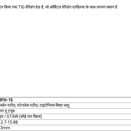
न किया गया TIG वेल्डिंग हेड है, जो ऑर्बिटल वेल्डिंग प्रक्रिया के साथ लगभग समान है
UFH-15
ार्बन स्टील, स्टेनलेस स्टील, टाइटेनियम मिश्र धातु
्लग यू ट्यूब
ूत / GTAW (कोई तार खिला)
12.7-15.88
≤3mm