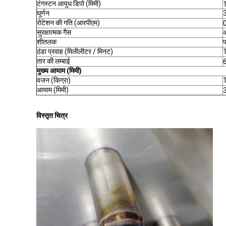
टंगस्टन आयुध डिपो (मिमी)
घूर्णन
3
रोटेशन की गति (आरपीएम)
सुरक्षात्मक गैस
आ
शीतलक
प
ठंडा प्रवाह (मिलीलीटर / मिनट)
तार की लम्बाई
मुख्य आयाम (मिमी)
वजन (किग्रा)
1
आयाम (मिमी)
विस्तृत चित्र