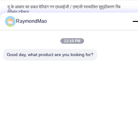
यू के आकार का डबल वेल्डिंग गन एमआईजी / एमएजी स्वचालित सुदृढीकरण रिब
वेल्डिंग ट्रैक्टर
RaymondMao
लोकप्रिय श्रेणियां
सभी
12:10 PM
वेल्डिंग मशीन काटना
कक्षीय वेल्डिंग मशीन
Good day, what product are you looking for?
ट्यूबशीट वेल्डिंग मशीन के 
पाइप वेल्डिंग मशीन
लिए ट्यूब
सर्कुलर सीम वेल्डिंग मशीन
चाप वेल्डिंग मशीन
सीएनसी प्लाज्मा काटने की 
लेजर वेल्डिंग मशीन
मशीन