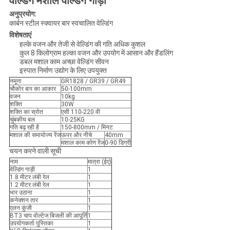
वेल्डिंग मशाल वेल्डिंग गाड़ी
अनुप्रयोग:
कार्बन स्टील स्क्वायर बार स्वचालित वेल्डिंग
विशेषताएं
हल्के वजन और तेजी से वेल्डिंग की गति अधिक कुशल
कुल 8 किलोग्राम हल्का वजन और उपयोग में आसान और हैंडलिंग
डबल मशाल काम अच्छा वेल्डिंग सीवन
इस्पात निर्माण उद्योग के लिए उपयुक्त
नमूना
GR1828 / GR39 / GR49
चौकोर बार का आकार
50-100mm
वजन
10kg
शक्ति
30W
शक्ति का स्रोत
एसी 110-220 वी
चुंबकीय बल
10-25KG
गति बढ़ रही है
150-800mm / मिनट
मशाल की समायोज्य रेंज
ऊपर और नीचे
40mm
मशाल काम कोण रेंज
0-90 डिग्री
चयन करने वाली सूची
नाम
मात्रा (ईए)
वेल्डिंग गाड़ी
1
1.8 मीटर लंबी रेल
1
1.2 मीटर लंबी रेल
1
भार उठाना
1
कनेक्शन तार
1
एलन कुंजी
1
BT3 चाप वोल्टेज बिजली की आपूर्ति
1
उपयोगकर्ता पुस्तिका
1