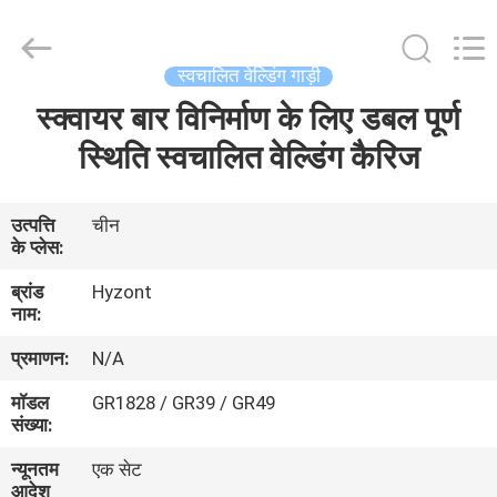
Hyzont(Shanghai)
Industrial
Technologies
Co.,Ltd..
All
स्वचालित वेल्डिंग गाड़ी
Rights
Reserved.
स्क्वायर बार विनिर्माण के लिए डबल पूर्ण
घर
स्थिति स्वचालित वेल्डिंग कैरिज
उत्पादों
उत्पत्ति
चीन
के प्लेस:
वीडियो
ब्रांड
Hyzont
नाम:
हमारे
प्रमाणन:
N/A
बारे
मॉडल
GR1828 / GR39 / GR49
में
संख्या:
न्यूनतम
एक सेट
कारखाना
आदेश