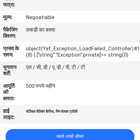
मात्रा:
भ्रमण
मूल्य:
Negoatiable
गुणवत्ता
पैकेजिंग
लकड़ी का बक्सा
विवरण:
नियंत्रण
प्रसव के
object(Yaf_Exception_LoadFailed_Controller)#
समय:
(8) { ["string":"Exception":private]=> string(0)
एक
भुगतान
एल / सी, डी / ए, डी / पी, टी / टी
उद्धरण
शर्तें:
का
आपूर्ति
500 रुपये महीने
अनुरोध
की
क्षमता:
करें
हाई
,
पोर्टेबल वेल्डिंग कैरिज
मिग वेल्डर ट्रॉली
लाइट:
साइटमैप
सबसे अच्छी कीमत