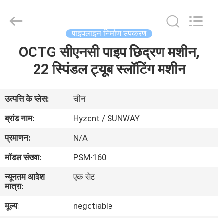
Hyzont(Shanghai)
Industrial
Technologies
Co.,Ltd..
All
पाइपलाइन निर्माण उपकरण
Rights
Reserved.
OCTG सीएनसी पाइप छिद्रण मशीन,
घर
22 स्पिंडल ट्यूब स्लॉटिंग मशीन
उत्पादों
उत्पत्ति के प्लेस:
चीन
वीडियो
ब्रांड नाम:
Hyzont / SUNWAY
प्रमाणन:
N/A
हमारे
मॉडल संख्या:
PSM-160
बारे
न्यूनतम आदेश
एक सेट
में
मात्रा:
मूल्य:
negotiable
कारखाना