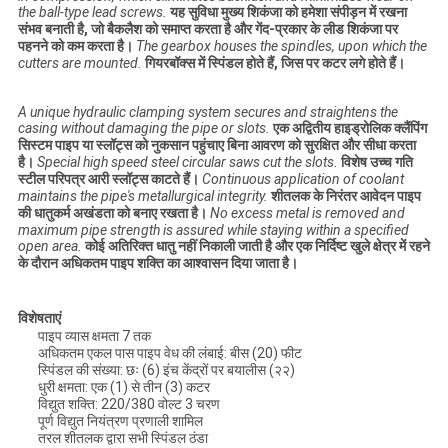
the ball-type lead screws.
यह सुविधा मुख्य शिकंजा को हमेशा संपीड़न में रखना
संभव बनाती है, जो बैकलैश को समाप्त करता है और गेंद-प्रकार के लीड शिकंजा पर
पहनने को कम करता है।
The gearbox houses the spindles, upon which the
cutters are mounted.
गियरबॉक्स में स्पिंडल होते हैं, जिस पर कटर लगे होते हैं।
A unique hydraulic clamping system secures and straightens the
casing without damaging the pipe or slots.
एक अद्वितीय हाइड्रोलिक क्लैंपिंग
सिस्टम पाइप या स्लॉट्स को नुकसान पहुंचाए बिना आवरण को सुरक्षित और सीधा करता
है।
Special high speed steel circular saws cut the slots.
विशेष उच्च गति
स्टील परिपत्र आरी स्लॉट्स काटते हैं।
Continuous application of coolant
maintains the pipe's metallurgical integrity.
शीतलक के निरंतर आवेदन पाइप
की धातुकर्म अखंडता को बनाए रखता है।
No excess metal is removed and
maximum pipe strength is assured while staying within a specified
open area.
कोई अतिरिक्त धातु नहीं निकाली जाती है और एक निर्दिष्ट खुले क्षेत्र में रहने
के दौरान अधिकतम पाइप शक्ति का आश्वासन दिया जाता है।
विशेषताएं
पाइप व्यास क्षमता 7 तक
अधिकतम एकल पास पाइप वेध की लंबाई: बीस (20) फीट
स्पिंडल की संख्या: छः (6) इंच केंद्रों पर बयालीस (२२)
धुरी क्षमता: एक (1) से तीन (3) कटर
विद्युत शक्ति: 220/380 वोल्ट 3 चरण
पूर्ण विद्युत नियंत्रण प्रणाली शामिल
तरल शीतलक द्वारा सभी स्पिंडल ठंडा