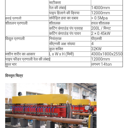
सटीकता
रेल की लंबाई
14000mm
पाइप हिलाने की क्रिया
12000mm
संपीड़ित हवा का दबाव
> 0.5Mpa
हवाई प्रणाली
शीतलन प्रणाली
शीतलक
तरल शीतलक
कटिंग कंपाउंड पंप प्रवाह
200L / मिनट
कटिंग कंपाउंड पंप पावर
2 × 0.45kW
विद्युत प्रणाली
नियंत्रक
पीएलसी
सीएनसी अक्ष संख्या
4
कुल शक्ति
32KW
मशीन शरीर का आकार
L x W x H (मिमी)
4300x1800x2550
पाइप फीडर प्रणाली रेल की लंबाई
12000mm
कुल भार
लगभग 14ton
विस्तृत चित्र