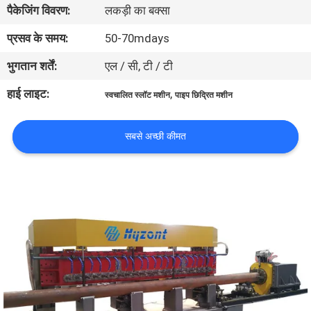
पैकेजिंग विवरण:
लकड़ी का बक्सा
भ्रमण
प्रसव के समय:
50-70mdays
गुणवत्ता
भुगतान शर्तें:
एल / सी, टी / टी
नियंत्रण
हाई लाइट:
,
स्वचालित स्लॉट मशीन
पाइप छिद्रित मशीन
एक
सबसे अच्छी कीमत
उद्धरण
का
अनुरोध
करें
साइटमैप