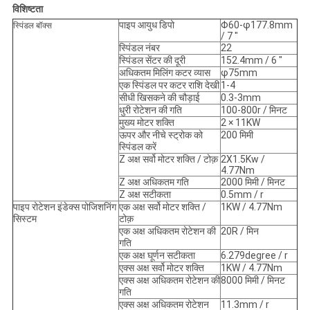
विशिष्टता
पाइप आयुध डिपो
Φ60-φ177.8mm
स्पिंडल बॉक्स
/ 7 "
स्पिंडल नंबर
22
स्पिंडल सेंटर की दूरी
152.4mm / 6 "
अधिकतम मिलिंग कटर व्यास
φ75mm
एक स्पिंडल पर कटर राशि देखी
1-4
सीधी खिसकने की चौड़ाई
0.3-3mm
धुरी रोटेशन की गति
100-800r / मिनट
मुख्य मोटर शक्ति
2 × 11KW
ऊपर और नीचे स्ट्रोक को
200 मिमी
स्पिंडल करें
Z अक्ष सर्वो मोटर शक्ति / टोक़
2X1.5Kw /
4.77Nm
Z अक्ष अधिकतम गति
2000 मिमी / मिनट
Z अक्ष सटीकता
0.5mm / r
पाइप रोटेशन इंडेक्स पोजिशनिंग
एक अक्ष सर्वो मोटर शक्ति /
1KW / 4.77Nm
सिस्टम
टोक़
एक अक्ष अधिकतम रोटेशन की
20R / मिन
गति
एक अक्ष घूर्णन सटीकता
6.279degree / r
एक्स अक्ष सर्वो मोटर शक्ति
1KW / 4.77Nm
एक्स अक्ष अधिकतम रोटेशन की
8000 मिमी / मिनट
गति
एक्स अक्ष अधिकतम रोटेशन
11.3mm / r