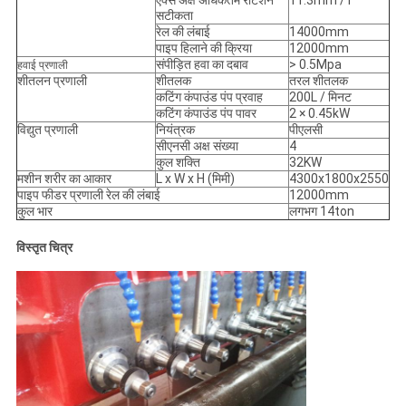
एक्स अक्ष अधिकतम रोटेशन
11.3mm / r
सटीकता
रेल की लंबाई
14000mm
पाइप हिलाने की क्रिया
12000mm
संपीड़ित हवा का दबाव
> 0.5Mpa
हवाई प्रणाली
शीतलन प्रणाली
शीतलक
तरल शीतलक
कटिंग कंपाउंड पंप प्रवाह
200L / मिनट
कटिंग कंपाउंड पंप पावर
2 × 0.45kW
विद्युत प्रणाली
नियंत्रक
पीएलसी
सीएनसी अक्ष संख्या
4
कुल शक्ति
32KW
मशीन शरीर का आकार
L x W x H (मिमी)
4300x1800x2550
पाइप फीडर प्रणाली रेल की लंबाई
12000mm
कुल भार
लगभग 14ton
विस्तृत चित्र