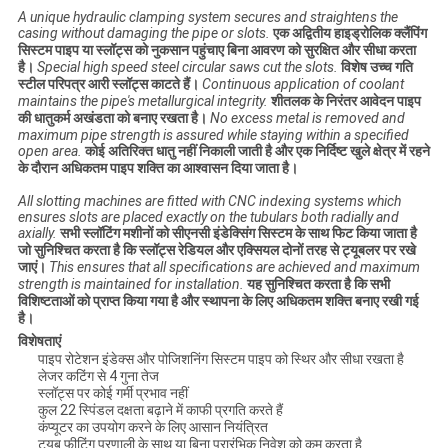
A unique hydraulic clamping system secures and straightens the
casing without damaging the pipe or slots.
एक अद्वितीय हाइड्रोलिक क्लैंपिंग
सिस्टम पाइप या स्लॉट्स को नुकसान पहुंचाए बिना आवरण को सुरक्षित और सीधा करता
है।
Special high speed steel circular saws cut the slots.
विशेष उच्च गति
स्टील परिपत्र आरी स्लॉट्स काटते हैं।
Continuous application of coolant
maintains the pipe's metallurgical integrity.
शीतलक के निरंतर आवेदन पाइप
की धातुकर्म अखंडता को बनाए रखता है।
No excess metal is removed and
maximum pipe strength is assured while staying within a specified
open area.
कोई अतिरिक्त धातु नहीं निकाली जाती है और एक निर्दिष्ट खुले क्षेत्र में रहने
के दौरान अधिकतम पाइप शक्ति का आश्वासन दिया जाता है।
All slotting machines are fitted with CNC indexing systems which
ensures slots are placed exactly on the tubulars both radially and
axially.
सभी स्लॉटिंग मशीनों को सीएनसी इंडेक्सिंग सिस्टम के साथ फिट किया जाता है
जो सुनिश्चित करता है कि स्लॉट्स रेडियल और एक्सियल दोनों तरह से ट्यूबलर पर रखे
जाएं।
This ensures that all specifications are achieved and maximum
strength is maintained for installation.
यह सुनिश्चित करता है कि सभी
विशिष्टताओं को प्राप्त किया गया है और स्थापना के लिए अधिकतम शक्ति बनाए रखी गई
है।
विशेषताएं
पाइप रोटेशन इंडेक्स और पोजिशनिंग सिस्टम पाइप को स्थिर और सीधा रखता है
लेजर कटिंग से 4 गुना तेज
स्लॉट्स पर कोई गर्मी प्रभाव नहीं
कुल 22 स्पिंडल दक्षता बढ़ाने में काफी प्रगति करते हैं
कंप्यूटर का उपयोग करने के लिए आसान नियंत्रित
ट्यूब फीटिंग प्रणाली के साथ या बिना प्रारंभिक निवेश को कम करता है