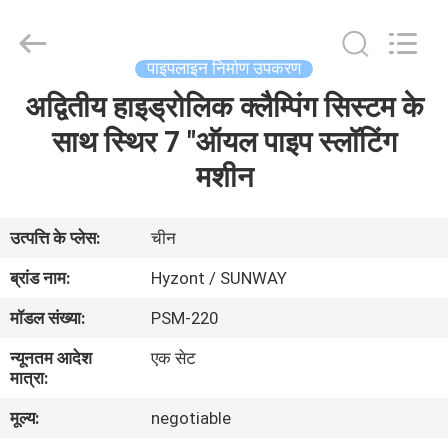
Hyzont(Shanghai)
Industrial
Technologies
Co.,Ltd..
All
पाइपलाइन निर्माण उपकरण
Rights
Reserved.
अद्वितीय हाइड्रोलिक क्लैम्पिंग सिस्टम के
घर
साथ स्थिर 7 "ऑयल पाइप स्लॉटिंग
उत्पादों
मशीन
वीडियो
उत्पत्ति के प्लेस:
चीन
ब्रांड नाम:
Hyzont / SUNWAY
हमारे
मॉडल संख्या:
PSM-220
बारे
न्यूनतम आदेश
एक सेट
में
मात्रा:
मूल्य:
negotiable
कारखाना