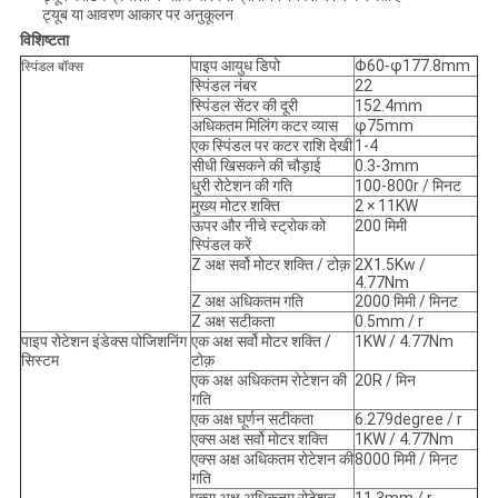
ट्यूब या आवरण आकार पर अनुकूलन
विशिष्टता
पाइप आयुध डिपो
Φ60-φ177.8mm
स्पिंडल बॉक्स
स्पिंडल नंबर
22
स्पिंडल सेंटर की दूरी
152.4mm
अधिकतम मिलिंग कटर व्यास
φ75mm
एक स्पिंडल पर कटर राशि देखी
1-4
सीधी खिसकने की चौड़ाई
0.3-3mm
धुरी रोटेशन की गति
100-800r / मिनट
मुख्य मोटर शक्ति
2 × 11KW
ऊपर और नीचे स्ट्रोक को
200 मिमी
स्पिंडल करें
Z अक्ष सर्वो मोटर शक्ति / टोक़
2X1.5Kw /
4.77Nm
Z अक्ष अधिकतम गति
2000 मिमी / मिनट
Z अक्ष सटीकता
0.5mm / r
पाइप रोटेशन इंडेक्स पोजिशनिंग
एक अक्ष सर्वो मोटर शक्ति /
1KW / 4.77Nm
सिस्टम
टोक़
एक अक्ष अधिकतम रोटेशन की
20R / मिन
गति
एक अक्ष घूर्णन सटीकता
6.279degree / r
एक्स अक्ष सर्वो मोटर शक्ति
1KW / 4.77Nm
एक्स अक्ष अधिकतम रोटेशन की
8000 मिमी / मिनट
गति