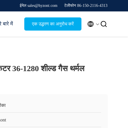
ईमेल sales@hyzont.com
टेलीफोन 86-150-2116-4313


 बारे में
एक उद्धरण का अनुरोध करें
कटर 36-1280 शील्ड गैस थर्मल
रीका
ont