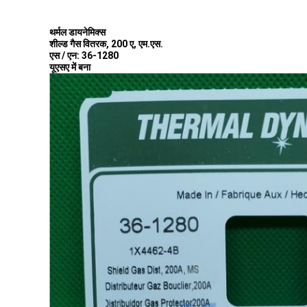
थर्मल डायनेमिक्स
शील्ड गैस वितरक, 200 ए, एम.एस.
एस / एन: 36-1280
यूएसए में बना