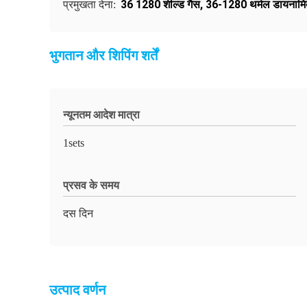
36 1280 शील्ड गैस
,
36-1280 थर्मल डायनामिक्
प्रमुखता देना:
भुगतान और शिपिंग शर्तें
न्यूनतम आदेश मात्रा
1sets
प्रसव के समय
दस दिन
उत्पाद वर्णन