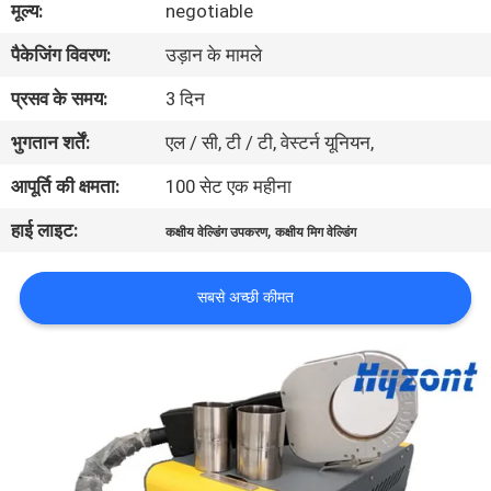
मूल्य:
negotiable
भ्रमण
पैकेजिंग विवरण:
उड़ान के मामले
गुणवत्ता
प्रसव के समय:
3 दिन
नियंत्रण
भुगतान शर्तें:
एल / सी, टी / टी, वेस्टर्न यूनियन,
आपूर्ति की क्षमता:
100 सेट एक महीना
एक
हाई लाइट:
,
कक्षीय वेल्डिंग उपकरण
कक्षीय मिग वेल्डिंग
उद्धरण
का
सबसे अच्छी कीमत
अनुरोध
करें
साइटमैप