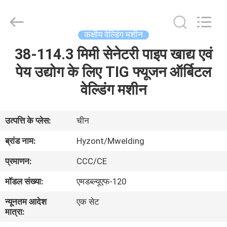
Hyzont(Shanghai)
Industrial
Technologies
Co.,Ltd..
All
कक्षीय वेल्डिंग मशीन
Rights
Reserved.
38-114.3 मिमी सेनेटरी पाइप खाद्य एवं
घर
पेय उद्योग के लिए TIG फ्यूजन ऑर्बिटल
उत्पादों
वेल्डिंग मशीन
वीडियो
उत्पत्ति के प्लेस:
चीन
ब्रांड नाम:
Hyzont/Mwelding
हमारे
प्रमाणन:
CCC/CE
बारे
मॉडल संख्या:
एमडब्ल्यूएफ-120
में
न्यूनतम आदेश
एक सेट
मात्रा:
कारखाना