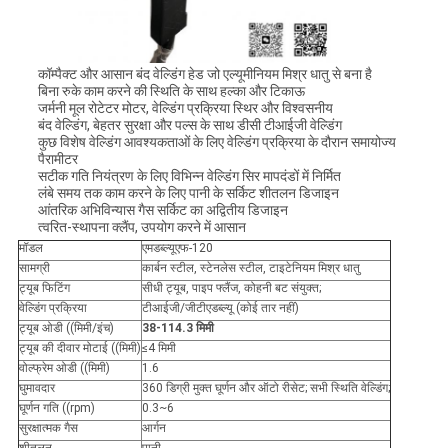
कॉम्पैक्ट और आसान बंद वेल्डिंग हेड जो एल्यूमीनियम मिश्र धातु से बना है
बिना रुके काम करने की स्थिति के साथ हल्का और टिकाऊ
जर्मनी मूल रोटेटर मोटर, वेल्डिंग प्रक्रिया स्थिर और विश्वसनीय
बंद वेल्डिंग, बेहतर सुरक्षा और पल्स के साथ डीसी टीआईजी वेल्डिंग
कुछ विशेष वेल्डिंग आवश्यकताओं के लिए वेल्डिंग प्रक्रिया के दौरान समायोज्य
पैरामीटर
सटीक गति नियंत्रण के लिए विभिन्न वेल्डिंग सिर मापदंडों में निर्मित
लंबे समय तक काम करने के लिए पानी के सर्किट शीतलन डिजाइन
आंतरिक अभिविन्यास गैस सर्किट का अद्वितीय डिजाइन
त्वरित-स्थापना क्लैंप, उपयोग करने में आसान
मॉडल
एमडब्ल्यूएफ-120
सामग्री
कार्बन स्टील, स्टेनलेस स्टील, टाइटेनियम मिश्र धातु
ट्यूब फिटिंग
सीधी ट्यूब, पाइप फ्लैंज, कोहनी बट संयुक्त;
वेल्डिंग प्रक्रिया
टीआईजी/जीटीएडब्ल्यू (कोई तार नहीं)
ट्यूब ओडी ((मिमी/इंच)
38-114.3 मिमी
ट्यूब की दीवार मोटाई ((मिमी)
≤4 मिमी
वोल्फ्रेम ओडी ((मिमी)
1.6
घुमावदार
360 डिग्री मुक्त घूर्णन और ऑटो रीसेट; सभी स्थिति वेल्डिंग;
घूर्णन गति ((rpm)
0.3~6
सुरक्षात्मक गैस
आर्गन
शीतलन
पानी