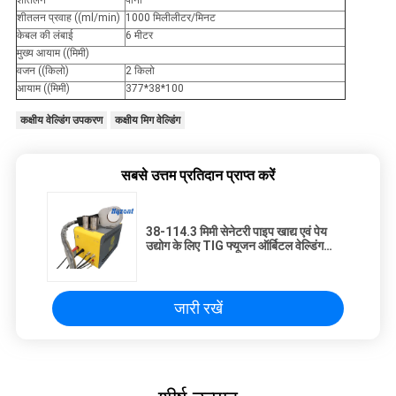
शीतलन प्रवाह ((ml/min)
1000 मिलीलीटर/मिनट
केबल की लंबाई
6 मीटर
मुख्य आयाम ((मिमी)
वजन ((किलो)
2 किलो
आयाम ((मिमी)
377*38*100
कक्षीय वेल्डिंग उपकरण
कक्षीय मिग वेल्डिंग
सबसे उत्तम प्रतिदान प्राप्त करें
38-114.3 मिमी सेनेटरी पाइप खाद्य एवं पेय
उद्योग के लिए TIG फ्यूजन ऑर्बिटल वेल्डिंग
मशीन
जारी रखें