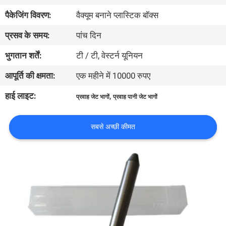
भ्रमण
पैकेजिंग विवरण:
वैक्यूम बनाने प्लास्टिक बॉक्स
प्रसव के समय:
पांच दिन
गुणवत्ता
भुगतान शर्तें:
टी / टी, वेस्टर्न यूनियन
नियंत्रण
आपूर्ति की क्षमता:
एक महीने में 10000 रुपए
एक
हाई लाइट:
,
प्रवाह जेट भागों
प्रवाह पानी जेट भागों
उद्धरण
का
सबसे अच्छी कीमत
अनुरोध
करें
साइटमैप