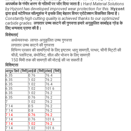
अपघर्षक के गंभीर क्षरण से नलियों पर जोर दिया जाता है।
Hard Material Solutions
by Hyzont has developed improved wear protection for this.
Hyzont
द्वारा हार्ड मटेरियल सॉल्यूशंस ने इसके लिए बेहतर वियर प्रोटेक्शन विकसित किया है।
Constantly high cutting quality is achieved thanks to our optimized
carbide grades.
लगातार उच्च काटने की गुणवत्ता हमारे अनुकूलित कार्बाइड ग्रेड के
लिए धन्यवाद प्राप्त की है।
विशेषताएं
अर्थव्यवस्था- लागत-अनुकूलित उच्च गुणवत्ता
लगातार उच्च काटने की गुणवत्ता
विभिन्न प्रकार की सामग्रियों के लिए इष्टतम: धातु सामग्री, पत्थर, चीनी मिट्टी की
चीज़ें, प्लास्टिक, कंपोजिट, सील और भोजन के लिए सामग्री
150 मिमी तक की सामग्री की मोटाई की जा सकती है
विशिष्टता
आयुध डिपो (मिमी)
आईडी (मिमी)
लंबाई (मिमी)
6.35
0.76
76.4
6.35
1.02
76.2
6.35
1.02
76.4
6.35
1.02
101.6
6.35
1.02
76.2
6.35
0.76
76.2
7
1.02
76.2
7.14
0.5
76.2
7.14
0.8
76.2
7.14
0.76
76.2
7.14
0.76
101.6
7.14
1.02
76.2
7.14
1.02
101.6