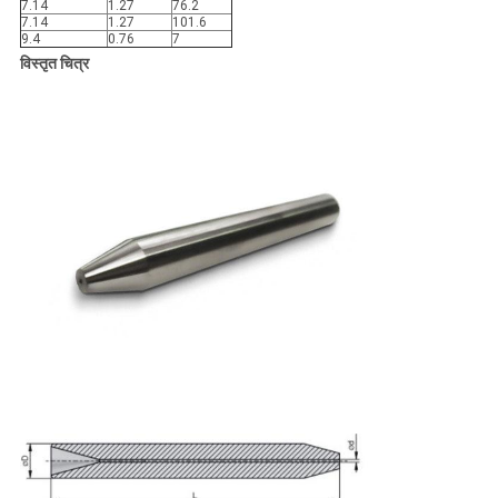
7.14
1.27
76.2
7.14
1.27
101.6
9.4
0.76
7
विस्तृत चित्र