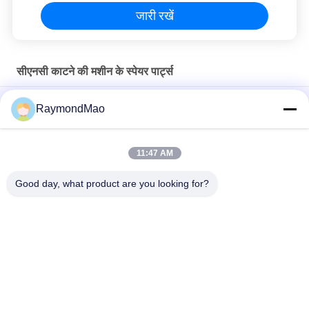
जारी रखें
सीएनसी काटने की मशीन के स्पेयर पार्ट्स
50/60 हर्ट्ज कॉपर प्लाज्मा कटिंग टॉर्च
RaymondMao
प्लाज्मा काटने वाली मशाल ठंडा और हाइपरथर्म 028872 प्लाज्मा काटने वाली ठंडा
पानी 1 गैलन/ 3.8"
11:47 AM
अतिताप 420260 XPR170A प्लाज्मा मशाल उपभोग्य
Good day, what product are you looking for?
लोकप्रिय श्रेणियां
सभी
वेल्डिंग मशीन काटना
कक्षीय वेल्डिंग मशीन
ट्यूबशीट वेल्डिंग मशीन के 
पाइप वेल्डिंग मशीन
लिए ट्यूब