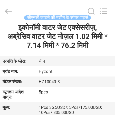
Hyzont(Shanghai)
Industrial
Technologies
Co.,Ltd..
All
सीएनसी काटने की मशीन के स्पेयर पार्ट्स
Rights
Reserved.
इकोनॉमी वाटर जेट एक्सेसरीज़,
घर
अब्रेसिव वाटर जेट नोज़ल 1.02 मिमी *
उत्पादों
7.14 मिमी * 76.2 मिमी
वीडियो
उत्पत्ति के प्लेस:
चीन
ब्रांड नाम:
Hyzont
हमारे
मॉडल संख्या:
HZ10040-3
बारे
न्यूनतम आदेश
5pcs
में
मात्रा:
मूल्य:
1Pcs 36.5USD/; 5Pcs/175.00USD;
कारखाना
10Pcs/ 335.00USD