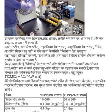
उपकरण कॉम्पैक्ट गहन डिजाइन,छोटे आकार, लचीले संचालन को अपनाता है, और एक
क्षेत्र पर कब्जा नहीं करता है;
कार्बन स्टील, स्टेनलेस स्टील, टाइटेनियम मिश्र धातु, एल्यूमीनियम मिश्र धातु, निकेल
आधारित मिश्र धातु आदि से बने पाइपों के परिधि वेल्डिंग के लिए उपयुक्त
पाइप,पाइप टी,पाइप कोहनी,पाइप फ्लैंज और अन्य पाइप फिटिंग डॉकिंग और प्लग के लिए
इस्तेमाल किया जा सकता है;
विद्युत चाप लंबाई स्विंगगाड़ी के साथ सभी कोण पोजिशनर,तीन आयामी तार-भोजन
तंत्र,सटीक रूप से कार्य टुकड़ा बहु-कोण वेल्डिंग का एहसास कर सकते हैं;उपकरण
विन्यास और प्रक्रिया वैकल्पिक समायोज्य (एकल बंदूक / बहु बंदूक):
TIGMIG/MAG/PAW आदि)
वेल्डिंग नियंत्रण कार्य ठीक और व्यापक,सपोर्ट स्पीड कंट्रोल, करंट कंट्रोल, वायर फीड
कंट्रोल,रोटेशन कंट्रोल, गैस सुरक्षा समय कंट्रोल और आर्क लंबाई ऑटोमैटिक कंट्रोल
आदि।
मॉडल
एमडब्ल्यूएचएफ-एचएम
एमडब्ल्यूएचएफ-एचएल
वेल्डिंग ओडी (मिमी)
10-500
50 से 500
वेल्डिंग स्ट्रोक ((मिमी)
0-1000 (अनुकूलित)
0-3000 (अनुकूलित)
घूर्णन गति
0.1-3rpm
0.1-3rpm