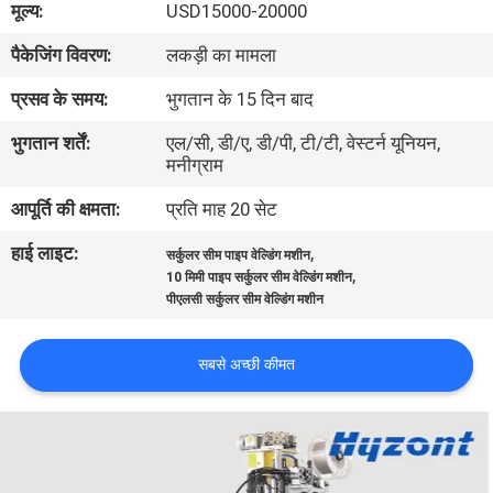
मूल्य:
USD15000-20000
भ्रमण
पैकेजिंग विवरण:
लकड़ी का मामला
गुणवत्ता
प्रसव के समय:
भुगतान के 15 दिन बाद
नियंत्रण
भुगतान शर्तें:
एल/सी, डी/ए, डी/पी, टी/टी, वेस्टर्न यूनियन,
मनीग्राम
एक
आपूर्ति की क्षमता:
प्रति माह 20 सेट
उद्धरण
हाई लाइट:
,
सर्कुलर सीम पाइप वेल्डिंग मशीन
,
का
10 मिमी पाइप सर्कुलर सीम वेल्डिंग मशीन
पीएलसी सर्कुलर सीम वेल्डिंग मशीन
अनुरोध
करें
सबसे अच्छी कीमत
साइटमैप