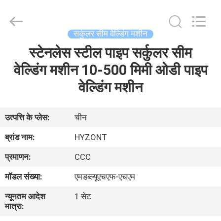
Hyzont(Shanghai)
Industrial
Technologies
Co.,Ltd..
All
सर्कुलर सीम वेल्डिंग मशीन
Rights
Reserved.
स्टेनलेस स्टील पाइप सर्कुलर सीम
घर
वेल्डिंग मशीन 10-500 मिमी ओडी पाइप
उत्पादों
वेल्डिंग मशीन
वीडियो
उत्पत्ति के प्लेस:
चीन
ब्रांड नाम:
HYZONT
हमारे
प्रमाणन:
CCC
बारे
मॉडल संख्या:
एमडब्ल्यूएचएफ-एचएम
में
न्यूनतम आदेश
1 सेट
मात्रा:
कारखाना