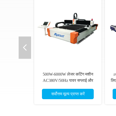
500W-6000W लेजर कटिंग मशीन
±
AC380V/50Hz पावर सप्लाई और
लि
±0.02mm रिपीट पोजिशनिंग सटीकता
के साथ
सर्वोत्तम मूल्य प्राप्त करें