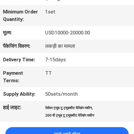
कारखाना
Minimum Order
1set
Quantity:
भ्रमण
मूल्य:
USD10000-20000.00
गुणवत्ता
पैकेजिंग विवरण:
लकड़ी का मामला
नियंत्रण
Delivery Time:
7-15days
Payment
TT
एक
Terms:
उद्धरण
Supply Ability:
50sets/month
का
हाई लाइट:
,
पेशेवर ट्यूब टू ट्यूबशीट वेल्डिंग मशीन
200 वी ट्यूब टू ट्यूबशीट वेल्डिंग मशीन
अनुरोध
करें