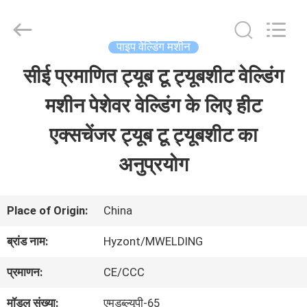
2026
Hyzont(Shanghai)
Industrial
Technologies
पाइप वेल्डिंग मशीन
Co.,Ltd..
All
सीई प्रमाणित ट्यूब टू ट्यूबशीट वेल्डिंग
घर
Rights
Reserved.
मशीन पेशेवर वेल्डिंग के लिए हीट
उत्पादों
एक्सचेंजर ट्यूब टू ट्यूबशीट का
अनुप्रयोग
वीडियो
Place of Origin:
China
हमारे
ब्रांड नाम:
Hyzont/MWELDING
बारे
प्रमाणन:
CE/CCC
में
मॉडल संख्या:
एमडब्ल्यूपी-65