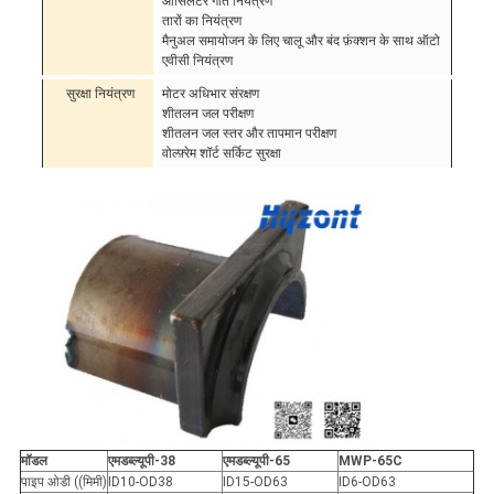
ऑसिलेटर गति नियंत्रण
तारों का नियंत्रण
मैनुअल समायोजन के लिए चालू और बंद फ़ंक्शन के साथ ऑटो
एवीसी नियंत्रण
सुरक्षा नियंत्रण
मोटर अधिभार संरक्षण
शीतलन जल परीक्षण
शीतलन जल स्तर और तापमान परीक्षण
वोल्फ़्रेम शॉर्ट सर्किट सुरक्षा
मॉडल
एमडब्ल्यूपी-38
एमडब्ल्यूपी-65
MWP-65C
पाइप ओडी ((मिमी)
ID10-OD38
ID15-OD63
ID6-OD63