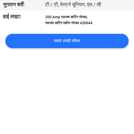
भुगतान शर्तें:
टी / टी, वेस्टर्न यूनियन, एल / सी
भ्रमण
हाई लाइट:
,
200 Amp प्लाज्मा कटिंग नोजल
प्लाज्मा कटिंग मशीन नोजल 420044
गुणवत्ता
नियंत्रण
सबसे अच्छी कीमत
एक
उद्धरण
का
अनुरोध
करें
साइटमैप