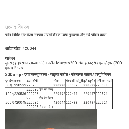
गोपनीयता
नीति
उत्पाद विवरण
चीन निर्मित उपभोज्य प्लाज्मा सस्ती कीमत उच्च गुणवत्ता और लंबे जीवन काल
आदेश कोड: 420044
आवेदन
यूएसए हाइपरथर्म प्लाज्मा कटिंग मशीन Maxpro200 टॉर्च इलेक्ट्रोड एयर/एयर (200
एम्प्स) विकल्प
200 amp - एयर कंज्यूमेबल्स - माइल्ड स्टील / स्टेनलेस स्टील / एल्युमिनियम
एम्परेज
कवच
ढाल टोपी
नोक
भंवर की अंगूठी
इलेक्ट्रोड
पानी की नाली
50 ए
220532
220936
220890
220529
220528
220521
220935 टैब के बिना
130 ए
220536
220936
220892
220488
220487
220521
220935 टैब के बिना
200 ए
420045
220936
420044
220488
220937
220521
220935 टैब के बिना