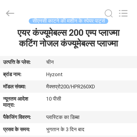
Hyzont(Shanghai)
Industrial
Technologies
Co.,Ltd..
All
सीएनसी काटने की मशीन के स्पेयर पार्ट्स
Rights
Reserved.
एयर कंज्यूमेबल्स 200 एम्प प्लाज्मा
घर
कटिंग नोजल कंज्यूमेबल्स प्लाज्मा
उत्पादों
उत्पत्ति के प्लेस:
चीन
वीडियो
ब्रांड नाम:
Hyzont
मॉडल संख्या:
मैक्सप्रो200/HPR260XD
हमारे
न्यूनतम आदेश
10 पीसी
बारे
मात्रा:
में
पैकेजिंग विवरण:
प्लास्टिक का डिब्बा
प्रसव के समय:
भुगतान के 3 दिन बाद
कारखाना