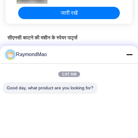
जारी रखें
सीएनसी काटने की मशीन के स्पेयर पार्ट्स
50/60 हर्ट्ज कॉपर प्लाज्मा कटिंग टॉर्च
RaymondMao
प्लाज्मा काटने वाली मशाल ठंडा और हाइपरथर्म 028872 प्लाज्मा काटने वाली ठंडा
पानी 1 गैलन/ 3.8"
1:07 AM
अतिताप 420260 XPR170A प्लाज्मा मशाल उपभोग्य
Good day, what product are you looking for?
लोकप्रिय श्रेणियां
सभी
वेल्डिंग मशीन काटना
कक्षीय वेल्डिंग मशीन
ट्यूबशीट वेल्डिंग मशीन के 