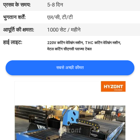
प्रसव के समय:
5-8 दिन
भ्रमण
भुगतान शर्तें:
एल/सी, टी/टी
गुणवत्ता
आपूर्ति की क्षमता:
1000 सेट / महीने
नियंत्रण
हाई लाइट:
,
,
220V कटिंग वेल्डिंग मशीन
THC कटिंग वेल्डिंग मशीन
मेटल कटिंग सीएनसी प्लाज्मा टेबल
एक
उद्धरण
सबसे अच्छी कीमत
का
अनुरोध
करें
साइटमैप