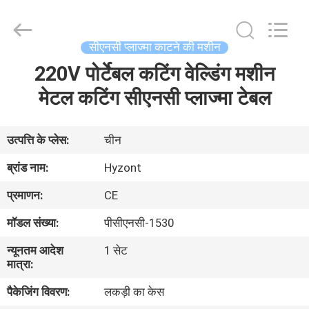
Hyzont(Shanghai)
Industrial
Technologies
Co.,Ltd..
All
सीएनसी प्लाज्मा काटने की मशीन
Rights
Reserved.
220V पोर्टेबल कटिंग वेल्डिंग मशीन
घर
मेटल कटिंग सीएनसी प्लाज्मा टेबल
उत्पादों
उत्पत्ति के प्लेस:
चीन
वीडियो
ब्रांड नाम:
Hyzont
प्रमाणन:
CE
हमारे
मॉडल संख्या:
पीसीएनसी-1530
बारे
न्यूनतम आदेश
1 सेट
में
मात्रा:
पैकेजिंग विवरण:
लकड़ी का केस
कारखाना