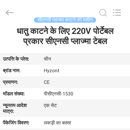
Hyzont(Shanghai)
Industrial
Technologies
Co.,Ltd..
All
सीएनसी प्लाज्मा काटने की मशीन
Rights
Reserved.
धातु काटने के लिए 220V पोर्टेबल
घर
प्रकार सीएनसी प्लाज्मा टेबल
उत्पादों
उत्पत्ति के प्लेस:
चीन
वीडियो
ब्रांड नाम:
Hyzont
प्रमाणन:
CE
हमारे
मॉडल संख्या:
पीसीएनसी-1530
बारे
न्यूनतम आदेश
एक सेट
में
मात्रा:
पैकेजिंग विवरण:
लकड़ी का बक्सा
कारखाना