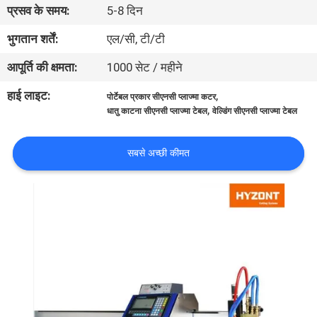
प्रसव के समय:
5-8 दिन
भ्रमण
भुगतान शर्तें:
एल/सी, टी/टी
गुणवत्ता
आपूर्ति की क्षमता:
1000 सेट / महीने
नियंत्रण
हाई लाइट:
,
पोर्टेबल प्रकार सीएनसी प्लाज्मा कटर
,
धातु काटना सीएनसी प्लाज्मा टेबल
वेल्डिंग सीएनसी प्लाज्मा टेबल
एक
उद्धरण
सबसे अच्छी कीमत
का
अनुरोध
करें
साइटमैप