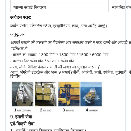
स्वचालित वो
प्लाज्मा ऊंचाई नियंत्रण
आवेदन पत्र:
कार्बन स्टील, स्टेनलेस स्टील, एल्यूमीनियम, तांबा, अन्य अलौह धातुएँ।
अनुकूलन:
आपकी काटने की ज़रूरतों का विश्लेषण और समाधान करने में मदद करने और आपको सब
प्रशिक्षक हैं!
- काटने का आकार: 1300 मिमी * 1300 मिमी / 1500 * 6000 मिमी
- कटिंग मोड: फ्लेम मोड / प्लाज्मा + फ्लेम मोड
- रंग, लोगो, पैकिंग: केवल सामग्री की लागत का भुगतान करना होगा।
भाषा: अंग्रेजी इंटरफ़ेस और अन्य 9 भाषाएँ (चीनी, अंग्रेजी, रूसी, स्पेनिश, पुर्तगाली,
-
शिपिंग
9. हमारी सेवा
पूर्व-बिक्री सेवा
1. आपूर्ति आइटम डिजाइन, प्रक्रिया डिजाइन।