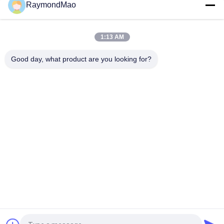
RaymondMao
Plasma Cutter with IP54 Protection Level, 0.5-50mm Cutting
Thickness
CNC Plasma Cutting Table with High Precision Rack And Pinion
1:13 AM
Transmission System, AC220V/380V Power Supply, Working
Humidity 5%-95%RH
Good day, what product are you looking for?
लोकप्रिय श्रेणियां
सभी
वेल्डिंग मशीन काटना
कक्षीय वेल्डिंग मशीन
ट्यूबशीट वेल्डिंग मशीन के 
पाइप वेल्डिंग मशीन
लिए ट्यूब
सर्कुलर सीम वेल्डिंग मशीन
चाप वेल्डिंग मशीन
सीएनसी प्लाज्मा काटने की 
लेजर वेल्डिंग मशीन
मशीन