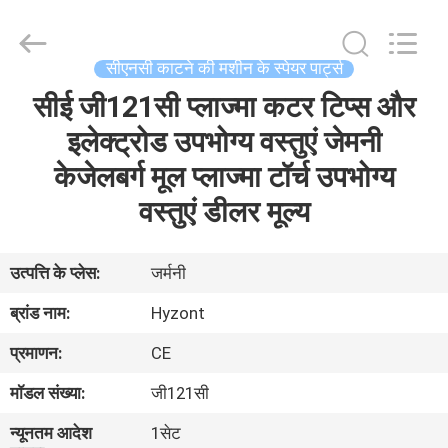
Hyzont(Shanghai)
Industrial
Technologies
Co.,Ltd..
All
सीएनसी काटने की मशीन के स्पेयर पार्ट्स
Rights
Reserved.
सीई जी121सी प्लाज्मा कटर टिप्स और
घर
इलेक्ट्रोड उपभोग्य वस्तुएं जेमनी
उत्पादों
केजेलबर्ग मूल प्लाज्मा टॉर्च उपभोग्य
वस्तुएं डीलर मूल्य
वीडियो
उत्पत्ति के प्लेस:
जर्मनी
हमारे
ब्रांड नाम:
Hyzont
बारे
प्रमाणन:
CE
में
मॉडल संख्या:
जी121सी
कारखाना
न्यूनतम आदेश
1सेट