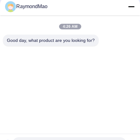
50/60 हर्ट्ज कॉपर प्लाज्मा कटिंग टॉर्च
RaymondMao
प्लाज्मा काटने वाली मशाल ठंडा और हाइपरथर्म 028872 प्लाज्मा काटने वाली ठंडा
पानी 1 गैलन/ 3.8"
4:26 AM
अतिताप 420260 XPR170A प्लाज्मा मशाल उपभोग्य
Good day, what product are you looking for?
लोकप्रिय श्रेणियां
सभी
वेल्डिंग मशीन काटना
कक्षीय वेल्डिंग मशीन
ट्यूबशीट वेल्डिंग मशीन के 
पाइप वेल्डिंग मशीन
लिए ट्यूब
सर्कुलर सीम वेल्डिंग मशीन
चाप वेल्डिंग मशीन
सीएनसी प्लाज्मा काटने की 
लेजर वेल्डिंग मशीन
मशीन