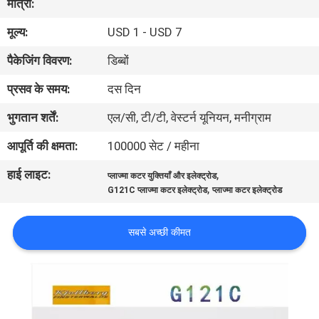
मात्रा:
भ्रमण
मूल्य:
USD 1 - USD 7
गुणवत्ता
पैकेजिंग विवरण:
डिब्बों
नियंत्रण
प्रसव के समय:
दस दिन
भुगतान शर्तें:
एल/सी, टी/टी, वेस्टर्न यूनियन, मनीग्राम
एक
आपूर्ति की क्षमता:
100000 सेट / महीना
उद्धरण
हाई लाइट:
,
प्लाज्मा कटर युक्तियाँ और इलेक्ट्रोड
का
,
G121C प्लाज्मा कटर इलेक्ट्रोड
प्लाज्मा कटर इलेक्ट्रोड
अनुरोध
करें
सबसे अच्छी कीमत
साइटमैप