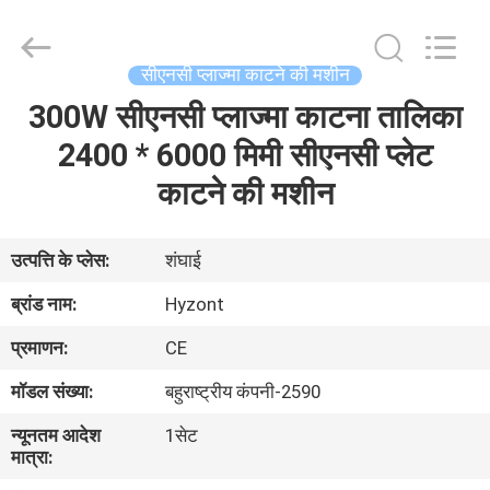
Hyzont(Shanghai)
Industrial
Technologies
Co.,Ltd..
All
सीएनसी प्लाज्मा काटने की मशीन
Rights
Reserved.
300W सीएनसी प्लाज्मा काटना तालिका
घर
2400 * 6000 मिमी सीएनसी प्लेट
उत्पादों
काटने की मशीन
वीडियो
उत्पत्ति के प्लेस:
शंघाई
ब्रांड नाम:
Hyzont
हमारे
प्रमाणन:
CE
बारे
मॉडल संख्या:
बहुराष्ट्रीय कंपनी-2590
में
न्यूनतम आदेश
1सेट
मात्रा:
कारखाना