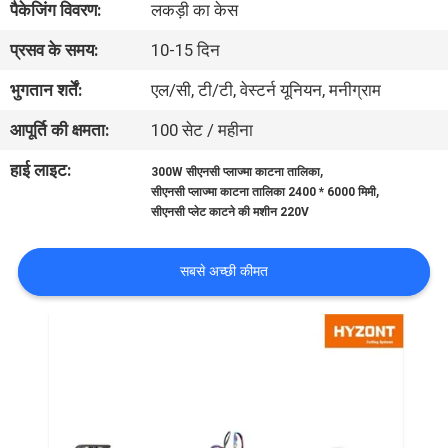
पैकेजिंग विवरण:
लकड़ी का केस
भ्रमण
प्रसव के समय:
10-15 दिन
गुणवत्ता
भुगतान शर्तें:
एल/सी, टी/टी, वेस्टर्न यूनियन, मनीग्राम
नियंत्रण
आपूर्ति की क्षमता:
100 सेट / महीना
हाई लाइट:
,
300W सीएनसी प्लाज्मा काटना तालिका
एक
,
सीएनसी प्लाज्मा काटना तालिका 2400 * 6000 मिमी
सीएनसी प्लेट काटने की मशीन 220V
उद्धरण
का
सबसे अच्छी कीमत
अनुरोध
करें
साइटमैप