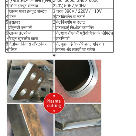
2
प्रभावी काटने की सीमा ((मिमी)
2400*3000/ 2400*6000
3
मशीन इनपुट वोल्टेज
220V, 50HZ/60HZ
प्लाज्मा पावर इनपुट वोल्टेज
3 चरण 380V / 220V / 110V
4
मोटर
3
सेट
किंगशेंग या स्टार्ट
5
ड्राइवर
2
सेट
किंगशेंग या स्टार्ट
सीएनसी प्रणाली
1
सेट
शंघाई जिओडा फांगलिंग
6
प्लाज्मा इंटरफेस
1
सेट
शीर्ष सीएनसी प्रौद्योगिकी कं, लिमिटेड
7
विद्युत चुम्बकीय वाल्व
1
सेट
निंगबो
8
द्वितीयक विकास सॉफ्टवेयर
1
सेट
वुहान झिगे प्रोफेशनल एडिशन
9
पैकेज
1
सेट
स्व-बंद लकड़ी का बॉक्स