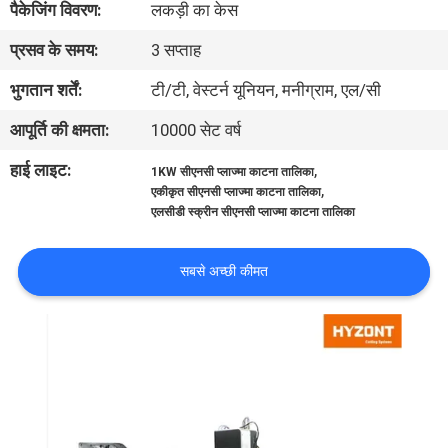
पैकेजिंग विवरण:
लकड़ी का केस
भ्रमण
प्रसव के समय:
3 सप्ताह
गुणवत्ता
भुगतान शर्तें:
टी/टी, वेस्टर्न यूनियन, मनीग्राम, एल/सी
नियंत्रण
आपूर्ति की क्षमता:
10000 सेट वर्ष
हाई लाइट:
,
1KW सीएनसी प्लाज्मा काटना तालिका
एक
,
एकीकृत सीएनसी प्लाज्मा काटना तालिका
एलसीडी स्क्रीन सीएनसी प्लाज्मा काटना तालिका
उद्धरण
का
सबसे अच्छी कीमत
अनुरोध
करें
साइटमैप