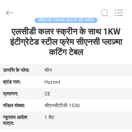
Hyzont(Shanghai)
Industrial
Technologies
Co.,Ltd..
All
सीएनसी प्लाज्मा काटने की मशीन
Rights
Reserved.
एलसीडी कलर स्क्रीन के साथ 1KW
घर
इंटीग्रेटेड स्टील फ्रेम सीएनसी प्लाज़्मा
उत्पादों
कटिंग टेबल
वीडियो
उत्पत्ति के प्लेस:
चीन
ब्रांड नाम:
Hyzont
हमारे
प्रमाणन:
CE
बारे
मॉडल संख्या:
सीएनसीटीजी-1530
में
न्यूनतम आदेश
1 सेट
मात्रा:
कारखाना