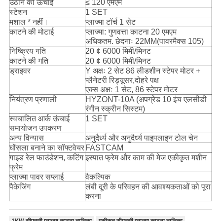
उठाने की ऊंचाई
≤ 120 एमएम
स्टेशन
1 SET
मशाल * नहीं।
प्लाज्मा टॉर्च 1 सेट
काटने की मोटाई
प्लाज्मा: गुणवत्ता काटना 20 एमएम
अधिकतम. छेदनाः 22MM(पावरमैक्स 105)
निष्क्रिय गति
20 ¢ 6000 मिमी/मिनट
काटने की गति
20 ¢ 6000 मिमी/मिनट
ड्राइवर
Y अक्षः 2 सेट 86 लीडशीन स्टेपर मोटर +
प्लैनेटरी रिड्यूसर,दोहरे पक्ष
एक्स अक्षः 1 सेट, 86 स्टेपर मोटर
नियंत्रण प्रणाली
HYZONT-10A (अपग्रेड 10 इंच एलसीडी
रंगीन स्क्रीन सिस्टम)
स्वचालित आर्क ऊंचाई
1 SET
समायोजन उपकरण
अन्य विन्यास
अनुदैर्ध्य और अनुदैर्ध्य पाइपलाइन टोल चेन
घोंसला बनाने का सॉफ्टवेयर
FASTCAM
गाइड रेल फाउंडेशन, कटिंग
इस्पात फ्रेम और काम की मेज एकीकृत मशीन
फ्रेम
प्लाज्मा पावर सप्लाई
वैकल्पिक
पैकेजिंग
लंबी दूरी के परिवहन की आवश्यकताओं को पूरा
करना