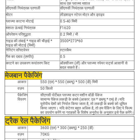
साथ एक प्लाज्मा मशाल
सीएनसी नियंत्रक प्रणाली
सीएनसी नियंत्रक प्रणाली
मोटर
लीडशाइन स्टेपर मोटर और ड्राइव
प्लाज्मा काटना मोटाई
0.5-40 मिमी
मशाल ऊंचाई नियंत्रक
F1620
ऑपरेशन परिशुद्धता
0.2 मिमी / मी
गाइड की लंबाई * गाइड की चौड़ाई *
3500*273*60
गाइड की मोटाई (मिमी)
नेस्टिंग सॉफ्टवेयर
स्टारकैम
गैस का दबाव (एमपीए)
0.5
काटने का उपकरण रूपांतरण किट
ऑक्सीजन (लौ) और प्लाज्मा स्पेयर पार्ट्स आसानी से
बदल सकते हैं।
मेजबान पैकेजिंग
आकार
550 (एल) * 550 (डब्ल्यू) * 500 (डी) मिमी
वज़न
50 किलो
पैकेजिंग
सीएनसी पोर्टेबल प्लाज्मा कटर मशीन बॉडी पैकेज
विवरण
सामान्य पैकेज लकड़ी के बक्से (आकार: एल * डब्ल्यू * एच) है।यदि
यूरोपीय देशों को निर्यात किया जाता है, तो लकड़ी के बक्से को धूमिल
किया जाएगा। यदि कंटेनर बहुत अधिक है, तो हम पैकिंग के लिए पे फिल्म
का उपयोग करेंगे या ग्राहकों के विशेष अनुरोध के अनुसार इसे पैक करेंगे।
ट्रैक रेल पैकेजिंग
आकार
3600 (एल) * 300 (डब्ल्यू) * 250 (डी)
वज़न
70KG