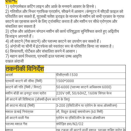
लाभ:
1) प्रोग्रामेबल कटिंग लाइन और आर्क के मनमाने आकार के हिस्से।
2) गतिशील और स्थिर ग्राफिक प्रदर्शन, सीखने में आसान।कंप्यूटर में सीएडी फ़ाइल को
परिवर्तित कर सकते हैं, यूएसबी फ्लैश ड्राइव के माध्यम से मशीन को सभी प्रकार के ग्राफ
काटने का एहसास करने के लिए ट्रांसमिट करता है और मशीन पर सीधे प्रोग्राम और
संचालित कर सकता है
3) ट्रैक और आंदोलन संगठन मशीन की कार्य परिशुद्धता सुनिश्चित करते हुए अद्वितीय
डिजाइन अपनाते हैं।
4) लौ काटने (गैस काटने) और प्लाज्मा काटने का उपयोग कर सकते हैं।
5) अंग्रेजी या चीनी में इंटरफेस को स्वतंत्र रूप से परिवर्तित किया जा सकता है।
6) किफायती, पोर्टेबल और संचालित करने में आसान।
7) महान कार्य स्थिरता, प्रभावी ढाल प्लाज्मा उच्च आवृत्ति
दखल अंदाजी
तकनीकी विनिर्देश
आदर्श
पीसीएनसी-1530
प्रभावी काटने की सीमा (मिमी)
1500*3000
काटने की गति (मिमी / मिनट)
50-6000 (प्लाज्मा काटने अधिकतम 6000)
मशीन बॉडी का इनपुट पावर स्रोत
220V एसी, 50/60HZ, 160W सिंगल फेज
लौ काटने की विशिष्टता (ऑक्सी-ईंधन काटने के लिए)
लौ काटना मोटाई (मिमी)
3-200 (एसिटिलीन या प्रोपेन के साथ ऑक्सीजन)
मशाल ऊंचाई नियंत्रक
लौ, विद्युत ऊंचाई समायोजन (60 मिमी)
लौ काटने वाली गैस
प्रोपेन या एसिटिलीन के साथ ऑक्सीजन
प्लाज्मा मशाल गैस
संपीड़ित हवा/N2/O2
मशाल
एक टुकड़ा लौ काटने वाली मशाल, प्लाज्मा शक्ति स्रोत के