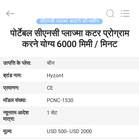
Hyzont(Shanghai)
Industrial
Technologies
Co.,Ltd..
All
सीएनसी प्लाज्मा काटने की मशीन
Rights
Reserved.
पोर्टेबल सीएनसी प्लाज्मा कटर प्रोग्राम
घर
करने योग्य 6000 मिमी / मिनट
उत्पादों
उत्पत्ति के प्लेस:
चीन
वीडियो
ब्रांड नाम:
Hyzont
प्रमाणन:
CE
हमारे
मॉडल संख्या:
PCNC-1530
बारे
न्यूनतम आदेश
1 सेट
में
मात्रा:
मूल्य:
USD 500- USD 2000
कारखाना