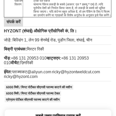
पैकेजिंग
ट्रैक रेल पैकेज
विवरण
सामान्य पैकेज लकड़ी के बक्से (आकार: एल * डब्ल्यू * एच) है।यदि
यूरोपीय देशों को निर्यात किया जाता है, तो लकड़ी के बक्से को धूमिल
किया जाएगा। यदि कंटेनर बहुत अधिक है, तो हम पैकिंग के लिए पे फिल्म
का उपयोग करेंगे या ग्राहकों के विशेष अनुरोध के अनुसार इसे पैक करेंगे।
संपर्क करें
HYZONT (शंघाई) औद्योगिक प्रौद्योगिकी कं, लि।
जोड़ें: बिल्डिंग 1, लेन 99 शेनमेई रोड, पुडोंग जिला, शंघाई, चीन
बिक्री प्रबंधक:
मिस्टर रिकी
भीड़
+86 131 20953 010
व्हाट्सएप:
+86 131 20953
:
010
वीचैट:
ज़िगरिकी
ईमेल:
प्लाज्माकट@aliyun.com
ricky@hyzontweldcut.com
ricky@hyzont.com
6000 मिमी / मिनट पोर्टेबल सीएनसी प्लाज्मा काटने की मशीन
6000 मिमी / मिनट पोर्टेबल सीएनसी प्लाज्मा टेबल
प्रोग्राम पोर्टेबल सीएनसी प्लाज्मा काटने की मशीन
सबसे उत्तम प्रतिदान प्राप्त करें