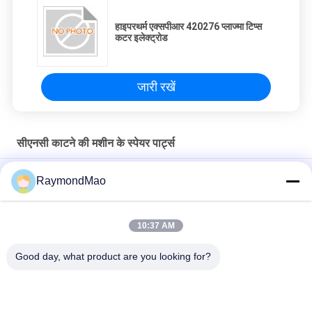
हाइपरथर्म एक्सपीआर 420276 प्लाज्मा टिप्स
कटर इलेक्ट्रोड
जारी रखें
सीएनसी काटने की मशीन के स्पेयर पार्ट्स
50/60 हर्ट्ज कॉपर प्लाज्मा कटिंग टॉर्च
RaymondMao
प्लाज्मा काटने वाली मशाल ठंडा और हाइपरथर्म 028872 प्लाज्मा काटने वाली ठंडा
पानी 1 गैलन/ 3.8"
10:37 AM
अतिताप 420260 XPR170A प्लाज्मा मशाल उपभोग्य
Good day, what product are you looking for?
लोकप्रिय श्रेणियां
सभी