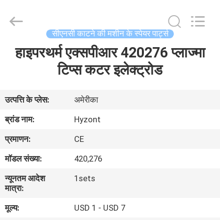
Hyzont(Shanghai)
Industrial
Technologies
Co.,Ltd..
All
सीएनसी काटने की मशीन के स्पेयर पार्ट्स
Rights
Reserved.
हाइपरथर्म एक्सपीआर 420276 प्लाज्मा
घर
टिप्स कटर इलेक्ट्रोड
उत्पादों
उत्पत्ति के प्लेस:
अमेरीका
वीडियो
ब्रांड नाम:
Hyzont
प्रमाणन:
CE
हमारे
मॉडल संख्या:
420,276
बारे
न्यूनतम आदेश
1sets
में
मात्रा:
मूल्य:
USD 1 - USD 7
कारखाना