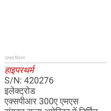
गोपनीयता
नीति
उत्पाद विवरण
हाइपरथर्म
S/N: 420276
इलेक्ट्रोड
एक्सपीआर 300ए एमएस