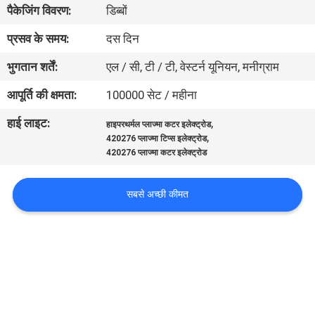
पैकेजिंग विवरण:
डिब्बों
भ्रमण
प्रसव के समय:
दस दिन
गुणवत्ता
भुगतान शर्तें:
एल / सी, टी / टी, वेस्टर्न यूनियन, मनीग्राम
नियंत्रण
आपूर्ति की क्षमता:
100000 सेट / महीना
हाई लाइट:
,
हाइपरथर्मल प्लाज्मा कटर इलेक्ट्रोड
एक
,
420276 प्लाज्मा टिप्स इलेक्ट्रोड
उद्धरण
420276 प्लाज्मा कटर इलेक्ट्रोड
का
सबसे अच्छी कीमत
अनुरोध
करें
साइटमैप