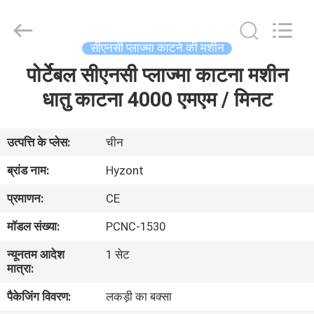
Hyzont(Shanghai)
Industrial
Technologies
Co.,Ltd..
All
सीएनसी प्लाज्मा काटने की मशीन
Rights
Reserved.
पोर्टेबल सीएनसी प्लाज्मा काटना मशीन
घर
धातु काटना 4000 एमएम / मिनट
उत्पादों
उत्पत्ति के प्लेस:
चीन
वीडियो
ब्रांड नाम:
Hyzont
प्रमाणन:
CE
हमारे
मॉडल संख्या:
PCNC-1530
बारे
न्यूनतम आदेश
1 सेट
में
मात्रा:
पैकेजिंग विवरण:
लकड़ी का बक्सा
कारखाना