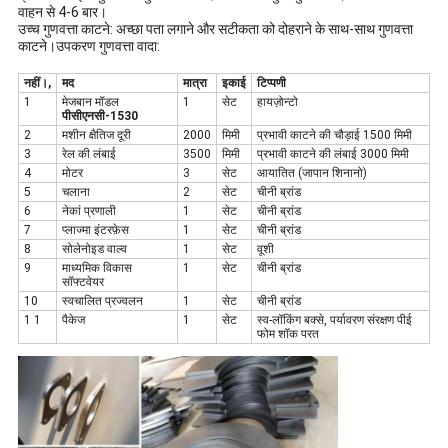
वाहन से 4-6 बार।
उच्च गुणवत्ता काटने: अच्छा पता लगाने और सटीकता को दोहराने के साथ-साथ गुणवत्ता
काटने।उपकरण गुणवत्ता वादा:
नहीं।,
मद
मात्रा
इकाई
टिप्पणी
1
मेजबान मॉडल
1
सेट
हायज़ोन्टो
पीसीएनसी-
153
0
2
मशीन क्षैतिज दूरी
2000
मिमी
प्रभावी काटने की चौड़ाई 1500 मिमी
3
रेल की लंबाई
3500
मिमी
प्रभावी काटने की लंबाई 3000 मिमी
4
मोटर
3
सेट
आयातित (जापान शिनानो)
5
चलाना
2
सेट
चीनी ब्रांड
6
नेकां प्रणाली
1
सेट
चीनी ब्रांड
7
प्लाज्मा इंटरफ़ेस
1
सेट
चीनी ब्रांड
8
सोलेनोइड वाल्व
1
सेट
वूशी
9
माध्यमिक विकास
1
सेट
चीनी ब्रांड
सॉफ्टवेयर
10
स्वचालित प्रज्वलन
1
सेट
चीनी ब्रांड
1 1
पैकेज
1
सेट
स्व-लॉकिंग बक्से, पर्यावरण संरक्षण पीई
फोम शॉक परत