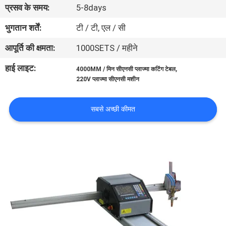
प्रसव के समय:
5-8days
भ्रमण
भुगतान शर्तें:
टी / टी, एल / सी
गुणवत्ता
आपूर्ति की क्षमता:
1000SETS / महीने
नियंत्रण
हाई लाइट:
,
4000MM / मिन सीएनसी प्लाज्मा कटिंग टेबल
220V प्लाज्मा सीएनसी मशीन
एक
उद्धरण
सबसे अच्छी कीमत
का
अनुरोध
करें
साइटमैप