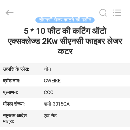
Hyzont(Shanghai)
Industrial
Technologies
Co.,Ltd..
All
सीएनसी लेजर काटने की मशीन
Rights
Reserved.
5 * 10 फीट की कटिंग ऑटो
घर
एक्सक्लेज्ड 2Kw सीएनसी फाइबर लेजर
उत्पादों
कटर
वीडियो
उत्पत्ति के प्लेस:
चीन
ब्रांड नाम:
GWEIKE
हमारे
प्रमाणन:
CCC
बारे
मॉडल संख्या:
वामो-3015GA
में
न्यूनतम आदेश
एक सेट
मात्रा:
कारखाना