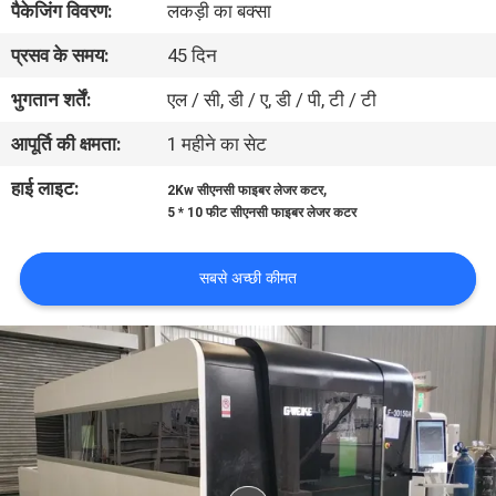
पैकेजिंग विवरण:
लकड़ी का बक्सा
भ्रमण
प्रसव के समय:
45 दिन
गुणवत्ता
भुगतान शर्तें:
एल / सी, डी / ए, डी / पी, टी / टी
नियंत्रण
आपूर्ति की क्षमता:
1 महीने का सेट
हाई लाइट:
,
2Kw सीएनसी फाइबर लेजर कटर
एक
5 * 10 फीट सीएनसी फाइबर लेजर कटर
उद्धरण
का
सबसे अच्छी कीमत
अनुरोध
करें
साइटमैप