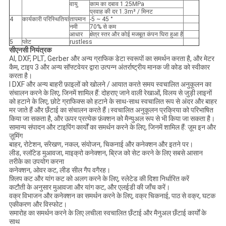
वायु
काम का दबाव 1.25MPa
प्रवाह की दर 1.3m³ / मिनट
4
कार्यकारी परिस्थितियां
तापमान
-5 ~ 45 °
नमी
70% से कम
आधार
क्षेत्र स्तर और कोई मजबूत कंपन घिरा हुआ है
5
प्लेट
rustless
सीएनसी नियंत्रक
AI, DXF, PLT, Gerber और अन्य ग्राफिक डेटा स्वरूपों का समर्थन करता है, और मेटर
कैम, टाइप 3 और अन्य सॉफ्टवेयर द्वारा उत्पन्न अंतर्राष्ट्रीय मानक जी कोड को स्वीकार
करता है।
l DXF और अन्य बाहरी फ़ाइलों को खोलने / आयात करते समय स्वचालित अनुकूलन का
संचालन करने के लिए, जिनमें शामिल हैं: दोहराए जाने वाली रेखाओं, विलय से जुड़ी लाइनों
को हटाने के लिए, छोटे ग्राफिक्स को हटाने के साथ-साथ स्वचालित रूप से अंदर और बाहर
मर जाते हैं और छँटाई का संचालन करते हैं।स्वचालित अनुकूलन प्रक्रिया को परिभाषित
किया जा सकता है, और ऊपर प्रत्येक फ़ंक्शन को मैन्युअल रूप से भी किया जा सकता है।
सामान्य संपादन और टाइपिंग कार्यों का समर्थन करने के लिए, जिनमें शामिल हैं: ज़ूम इन और
ज़ूमिंग
बाहर, रोटेशन, संरेखण, नकल, संयोजन, चिकनाई और कनेक्शन और इतने पर।
लीड, स्लॉटेड मुआवजा, माइक्रो कनेक्शन, ब्रिज को सेट करने के लिए सबसे आसान
तरीके का उपयोग करना
कनेक्शन, ओवर कट, लीड सील गैप वगैरह।
फ़्लिप कट और यांग कट को अलग करने के लिए, स्लेटेड की दिशा निर्धारित करें
कटौती के अनुसार मुआवजा और यांग कट, और एलईडी की जाँच करें।
वक्र विभाजन और कनेक्शन का समर्थन करने के लिए, वक्र चिकनाई, पाठ से वक्र, घटक
एकीकरण और विस्फोट।
समारोह का समर्थन करने के लिए लचीला स्वचालित छँटाई और मैनुअल छँटाई कार्यों के
साथ