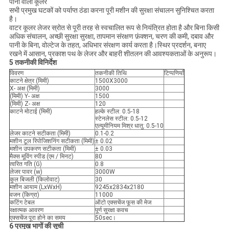
पानी वाला कूलर
सभी प्रमुख घटकों को पर्याप्त ठंडा करना पूरी मशीन की सुरक्षा संचालन सुनिश्चित करता
है।
वाटर कूलर लेजर स्रोत से पूरी तरह से स्वचालित रूप से नियंत्रित होता है और बिना किसी
अधिक संचालन, अच्छी सुरक्षा सुरक्षा, तापमान संरक्षण फ़ंक्शन, चरण की कमी, दबाव और
पानी के बिना, वोल्टेज के तहत, अधिभार संरक्षण कार्य करता है।स्थिर प्रदर्शन, बनाए
रखने में आसान, प्रकाश पथ के लेजर और बाहरी शीतलन की आवश्यकताओं के अनुरूप।
5 तकनीकी विनिर्देश
विवरण
तकनीकी तिथि
टिप्पणियाँ
काटने क्षेत्र (मिमी)
1500X3000
X- अक्ष (मिमी)
3000
(मिमी) Y- अक्ष
1500
(मिमी) Z- अक्ष
120
काटने मोटाई (मिमी)
हल्के स्टील: 0.5-18
स्टेनलेस स्टील: 0.5-12
एल्यूमीनियम मिश्र धातु: 0.5-10
लेजर काटने सटीकता (मिमी)
0.1-0.2
मशीन टूल रिपोजिशनिंग सटीकता (मिमी)
± 0.02
मशीन उपकरण सटीकता (मिमी)
± 0.03
मैक्स मूविंग स्पीड (एम / मिनट)
80
त्वरित गति (G)
0.8
लेजर पावर (w)
3000W
कुल बिजली (किलोवाट)
30
मशीन आयाम (LxWxH)
9245x2834x2180
वजन (किग्रा)
11000
कटिंग टेबल
ऑटो एक्सचेंज फूस की मेज
रक्षात्मक आवरण
पूर्ण सुरक्षा कवच
एक्सचेंज पूरा होने का समय
50sec।
6 प्रमुख भागों की सूची