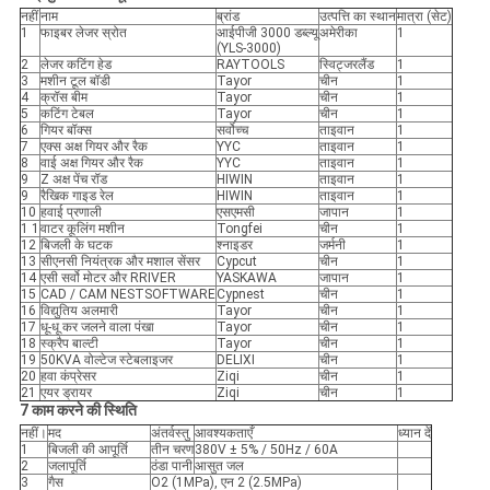
नहीं
नाम
ब्रांड
उत्पत्ति का स्थान
मात्रा (सेट)
1
फाइबर लेजर स्रोत
आईपीजी 3000 डब्ल्यू
अमेरीका
1
(YLS-3000)
2
लेजर कटिंग हेड
RAYTOOLS
स्विट्जरलैंड
1
3
मशीन टूल बॉडी
Tayor
चीन
1
4
क्रॉस बीम
Tayor
चीन
1
5
कटिंग टेबल
Tayor
चीन
1
6
गियर बॉक्स
सर्वोच्च
ताइवान
1
7
एक्स अक्ष गियर और रैक
YYC
ताइवान
1
8
वाई अक्ष गियर और रैक
YYC
ताइवान
1
9
Z अक्ष पेंच रॉड
HIWIN
ताइवान
1
9
रैखिक गाइड रेल
HIWIN
ताइवान
1
10
हवाई प्रणाली
एसएमसी
जापान
1
1 1
वाटर कूलिंग मशीन
Tongfei
चीन
1
12
बिजली के घटक
श्नाइडर
जर्मनी
1
13
सीएनसी नियंत्रक और मशाल सेंसर
Cypcut
चीन
1
14
एसी सर्वो मोटर और RRIVER
YASKAWA
जापान
1
15
CAD / CAM NESTSOFTWARE
Cypnest
चीन
1
16
विद्युतिय अलमारी
Tayor
चीन
1
17
धू-धू कर जलने वाला पंखा
Tayor
चीन
1
18
स्क्रैप बाल्टी
Tayor
चीन
1
19
50KVA वोल्टेज स्टेबलाइजर
DELIXI
चीन
1
20
हवा कंप्रेसर
Ziqi
चीन
1
21
एयर ड्रायर
Ziqi
चीन
1
7 काम करने की स्थिति
नहीं।
मद
अंतर्वस्तु
आवश्यकताएँ
ध्यान दें
1
बिजली की आपूर्ति
तीन चरण
380V ± 5% / 50Hz / 60A
2
जलापूर्ति
ठंडा पानी
आसुत जल
3
गैस
O2 (1MPa), एन 2 (2.5MPa)