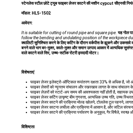
स्टेनलेस स्टील छोटे ट्यूब फाइबर लेजर काटने की मशीन cypcut सीएनसी नियंत्रक
मॉडल: HL5-1502
आवेदन:
It is suitable for cutting of round pipe and square pipe.
यह गोल पा
follow the bending and undulating position of the workpiece duri
क्वालिटी सुनिश्चित करने के लिए कटिंग के दौरान वर्कपीस के झुकने और उकसावे
बनने वाले भाग बर-मुक्त, काले-मुक्त और समान उत्पाद आकार में अत्यधिक सुसंगत 
वाले काटने वाले सिर, उच्च-सटीक रोटरी इमदादी मोटर।
विशेषताएं
फाइबर लेजर इलेक्ट्रो-ऑप्टिकल रूपांतरण दक्षता 33% से अधिक है, जो ऑ
फाइबर लेसरों को न्यूनतम संचालन और रखरखाव लागत के साथ संचालन के ल
फाइबर लेज़रों को स्टार्ट-अप समय की आवश्यकता नहीं होती है, सहाय
फाइबर लेजर कटिंग उत्कृष्ट बीम गुणवत्ता, अत्यधिक उच्च गति, उच्च स्थि
फाइबर लेजर काटने की प्रक्रिया मोल्ड खोलने, टोललेस टूल पहनने, लागत
फाइबर लेजर काटना लचीला और प्रक्रिया में आसान है, और जटिल संरचना
फाइबर लेजर काटने की प्रक्रिया पर्यावरण के अनुकूल, गैर विषैले, स्वच्छ 
विशिष्टता