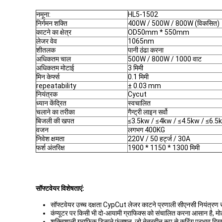
नमूना:
HL5-1502
निर्गमन शक्ति
400W / 500W / 800W (विकसित)
काटने का क्षेत्र
OD50mm * 550mm
लेजर वेव
1065nm
शीतलक
पानी ठंढा करना
अधिकतम चाल
500W / 800W / 1000 वाट
अधिकतम मोटाई
3 मिमी
मिन केर्फ्स
0.1 मिमी
repeatability
± 0.03 mm
नियंत्रक
Cycut
ध्यान केंद्रित
स्वचालित
चलाने का तरीका
गैन्ट्री लाइन सर्वो
बिजली की खपत
≤3.5kw / ≤4kw / ≤4.5kw / ≤6.5
वजन
लगभग 400KG
निवेश क्षमता
220V / 50 हर्ट्ज / 30A
फर्श अंतरिक्ष
1900 * 1150 * 1300 मिमी
सॉफ्टवेयर विशेषताएं:
सॉफ्टवेयर उच्च दक्षता CypCut लेजर काटने प्रणाली सीएनसी नियंत्र
कंप्यूटर पर किसी भी दो-आयामी ग्राफिक्स को संचालित करना आसान है, मोल
शक्तिशाली ग्राफिक डिस्प्ले फंक्शन, जो नेत्रहीन रूप से कटिंग प्रभाव 