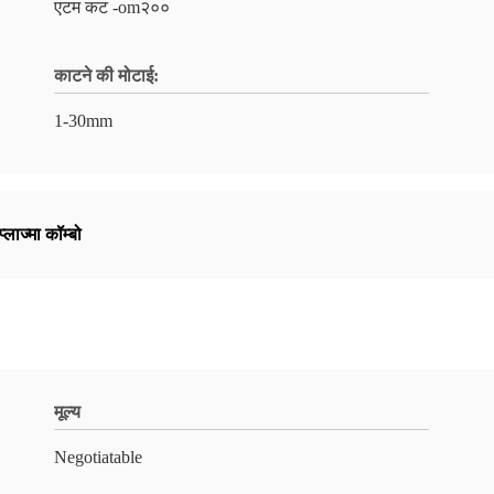
एटम कट -om२००
काटने की मोटाई:
1-30mm
लाज्मा कॉम्बो
मूल्य
Negotiatable