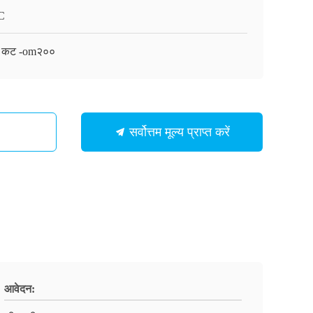
C
 कट -om२००
सर्वोत्तम मूल्य प्राप्त करें
आवेदन: