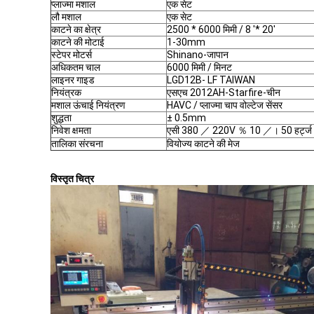
प्लाज्मा मशाल
एक सेट
लौ मशाल
एक सेट
काटने का क्षेत्र
2500 * 6000 मिमी / 8 '* 20'
काटने की मोटाई
1-30mm
स्टेपर मोटर्स
Shinano-जापान
अधिकतम चाल
6000 मिमी / मिनट
लाइनर गाइड
LGD12B- LF TAIWAN
नियंत्रक
एसएच 2012AH-Starfire-चीन
मशाल ऊंचाई नियंत्रण
HAVC / प्लाज्मा चाप वोल्टेज सेंसर
शुद्धता
± 0.5mm
निवेश क्षमता
एसी 380 ／ 220V ％ 10 ／। 50 हर्ट्ज
तालिका संरचना
वियोज्य काटने की मेज
विस्तृत चित्र