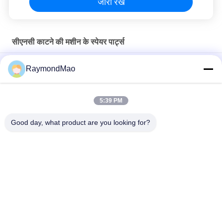
जारी रखें
सीएनसी काटने की मशीन के स्पेयर पार्ट्स
50/60 हर्ट्ज कॉपर प्लाज्मा कटिंग टॉर्च
RaymondMao
प्लाज्मा काटने वाली मशाल ठंडा और हाइपरथर्म 028872 प्लाज्मा काटने वाली ठंडा
पानी 1 गैलन/ 3.8"
5:39 PM
अतिताप 420260 XPR170A प्लाज्मा मशाल उपभोग्य
Good day, what product are you looking for?
लोकप्रिय श्रेणियां
सभी
वेल्डिंग मशीन काटना
कक्षीय वेल्डिंग मशीन
ट्यूबशीट वेल्डिंग मशीन के 
पाइप वेल्डिंग मशीन
लिए ट्यूब