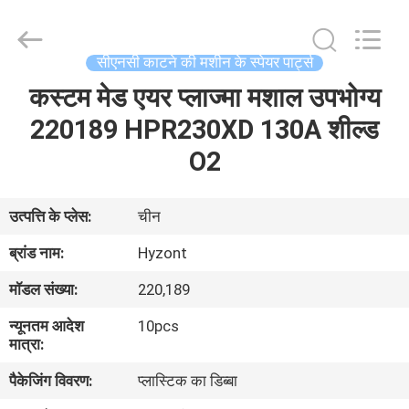
Hyzont(Shanghai)
Industrial
Technologies
Co.,Ltd..
All
सीएनसी काटने की मशीन के स्पेयर पार्ट्स
Rights
Reserved.
कस्टम मेड एयर प्लाज्मा मशाल उपभोग्य
घर
220189 HPR230XD 130A शील्ड
उत्पादों
O2
वीडियो
उत्पत्ति के प्लेस:
चीन
ब्रांड नाम:
Hyzont
हमारे
मॉडल संख्या:
220,189
बारे
न्यूनतम आदेश
10pcs
में
मात्रा:
पैकेजिंग विवरण:
प्लास्टिक का डिब्बा
कारखाना