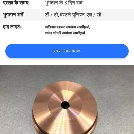
प्रसव के समय:
भुगतान के 3 दिन बाद
भ्रमण
भुगतान शर्तें:
टी / टी, वेस्टर्न यूनियन, एल / सी
गुणवत्ता
हाई लाइट:
,
अतिताप प्लाज्मा उपभोग्य सामग्रियों
थर्मल गतिकी उपभोग्य सामग्रियों
नियंत्रण
सबसे अच्छी कीमत
एक
उद्धरण
का
अनुरोध
करें
साइटमैप