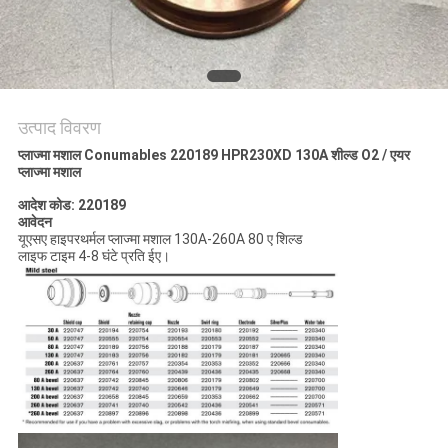
गोपनीयता
नीति
उत्पाद विवरण
प्लाज्मा मशाल Conumables 220189 HPR230XD 130A शील्ड O2 / एयर
प्लाज्मा मशाल
आदेश कोड: 220189
आवेदन
यूएसए हाइपरथर्मल प्लाज्मा मशाल 130A-260A 80 ए शिल्ड
लाइफ टाइम 4-8 घंटे प्रति ईए।