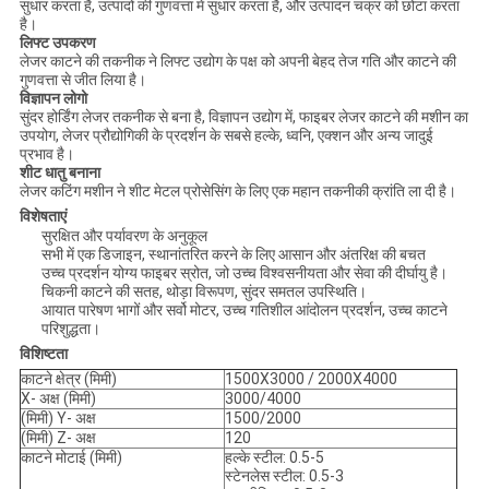
सुधार करता है, उत्पादों की गुणवत्ता में सुधार करता है, और उत्पादन चक्र को छोटा करता
है।
लिफ्ट उपकरण
लेजर काटने की तकनीक ने लिफ्ट उद्योग के पक्ष को अपनी बेहद तेज गति और काटने की
गुणवत्ता से जीत लिया है।
विज्ञापन लोगो
सुंदर होर्डिंग लेजर तकनीक से बना है, विज्ञापन उद्योग में, फाइबर लेजर काटने की मशीन का
उपयोग, लेजर प्रौद्योगिकी के प्रदर्शन के सबसे हल्के, ध्वनि, एक्शन और अन्य जादुई
प्रभाव है।
शीट धातु बनाना
लेजर कटिंग मशीन ने शीट मेटल प्रोसेसिंग के लिए एक महान तकनीकी क्रांति ला दी है।
विशेषताएं
सुरक्षित और पर्यावरण के अनुकूल
सभी में एक डिजाइन, स्थानांतरित करने के लिए आसान और अंतरिक्ष की बचत
उच्च प्रदर्शन योग्य फाइबर स्रोत, जो उच्च विश्वसनीयता और सेवा की दीर्घायु है।
चिकनी काटने की सतह, थोड़ा विरूपण, सुंदर समतल उपस्थिति।
आयात पारेषण भागों और सर्वो मोटर, उच्च गतिशील आंदोलन प्रदर्शन, उच्च काटने
परिशुद्धता।
विशिष्टता
काटने क्षेत्र (मिमी)
1500X3000 / 2000X4000
X- अक्ष (मिमी)
3000/4000
(मिमी) Y- अक्ष
1500/2000
(मिमी) Z- अक्ष
120
काटने मोटाई (मिमी)
हल्के स्टील: 0.5-5
स्टेनलेस स्टील: 0.5-3