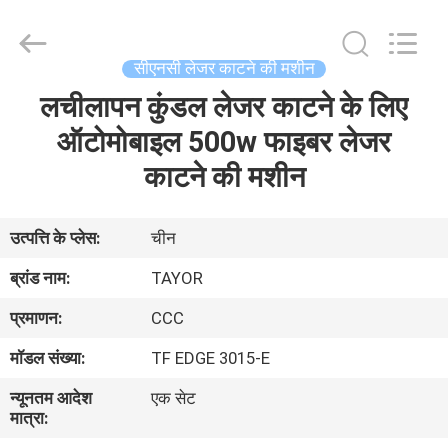
Hyzont(Shanghai)
Industrial
Technologies
Co.,Ltd..
All
सीएनसी लेजर काटने की मशीन
Rights
Reserved.
लचीलापन कुंडल लेजर काटने के लिए
घर
ऑटोमोबाइल 500w फाइबर लेजर
उत्पादों
काटने की मशीन
वीडियो
उत्पत्ति के प्लेस:
चीन
ब्रांड नाम:
TAYOR
हमारे
प्रमाणन:
CCC
बारे
मॉडल संख्या:
TF EDGE 3015-E
में
न्यूनतम आदेश
एक सेट
मात्रा:
कारखाना