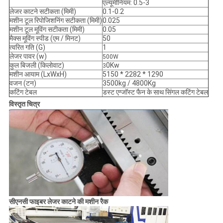
एल्यूमीनियम: 0.5-3
लेजर काटने सटीकता (मिमी)
0.1-0.2
मशीन टूल रिपोजिशनिंग सटीकता (मिमी)
0.025
मशीन टूल मूविंग सटीकता (मिमी)
0.05
मैक्स मूविंग स्पीड (एम / मिनट)
50
त्वरित गति (G)
1
लेजर पावर (w)
500W
कुल बिजली (किलोवाट)
0Kw
3
मशीन आयाम (LxWxH)
5150 * 2282 * 1290
वजन (टन)
3500kg / 4800Kg
कटिंग टेबल
डस्ट एग्जॉस्ट फैन के साथ सिंगल कटिंग टेबल
विस्तृत चित्र
सीएनसी फाइबर लेजर काटने की मशीन रैक