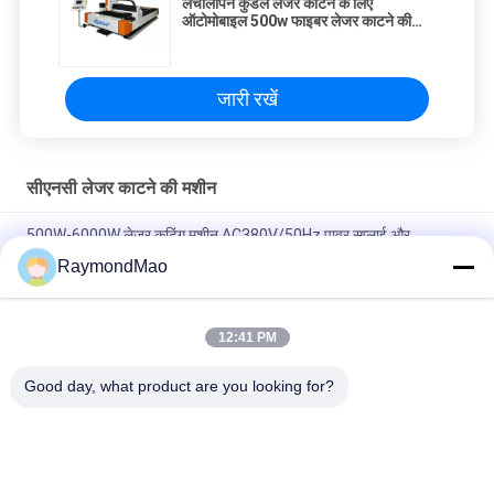
लचीलापन कुंडल लेजर काटने के लिए
ऑटोमोबाइल 500w फाइबर लेजर काटने की
मशीन
जारी रखें
सीएनसी लेजर काटने की मशीन
500W-6000W लेजर कटिंग मशीन AC380V/50Hz पावर सप्लाई और
±0.02mm रिपीट पोजिशनिंग सटीकता के साथ
RaymondMao
±0.03 मिमी पोजिशनिंग सटीकता के लिए हाई स्पीड 500W - 6000W लेजर कटिंग
मशीन
12:41 PM
5 * 10 फीट की कटिंग ऑटो एक्सक्लेज्ड 2Kw सीएनसी फाइबर लेजर कटर
Good day, what product are you looking for?
लोकप्रिय श्रेणियां
सभी