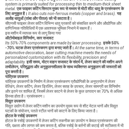
system is primarily suited for processing thin to medium-thick sheet
metal.
एक फाइबर कटिंग सिस्टम मुख्य रूप से मध्यम से मोटी शीट धातु के प्रसंस्करण के
लिए अनुकूल है।
It also cuts non-ferrous metals (copper and brass).
यह
अलौह धातुओं (तांबा और पीतल) को भी काटता है।
सीएनसी फाइबर लेजर कटिंग विभिन्न धातु प्रकारों को संसाधित करने और औद्योगिक और
वाणिज्यिक गतिविधियों में एक आवश्यक भूमिका निभाने में सक्षम हैं।
इस मशीन में व्यापक रूप से लागू किया गया
ऑटोमोबाइल विनिर्माण, कार सजावट
Its 50%-70% components are made by laser processing.
इसके 50%
-70% घटक लेजर प्रसंस्करण द्वारा बनाए जाते हैं।
At the same time, in terms of
automotive decoration, laser cutting machine meets the needs of
personalized customization with its flexibility, precision and
adaptability.
इसी समय, मोटर वाहन सजावट के संदर्भ में, लेजर काटने की मशीन अपने
लचीलेपन, परिशुद्धता और अनुकूलनशीलता के साथ व्यक्तिगत अनुकूलन की जरूरतों को
पूरा करती है।
यांत्रिक उपकरण
यांत्रिक उपकरणों के निर्माण में लेजर प्रसंस्करण प्रौद्योगिकी के अनुप्रयोग में लेजर
वेल्डिंग, लेजर कटिंग, लेजर ड्रिलिंग, लेजर सतह के उपचार, लेजर सामग्री का विनिर्माण
और इतने पर शामिल हैं, जिसमें लेजर काटने से लेजर के कुल उत्पादन का 70% से अधिक
हिस्सा होता है। प्रसंस्करण।
विद्युत उपकरण
विद्युत उद्योग में लेजर कटिंग मशीन का उपयोग मुख्य रूप से शीट मेटल भागों और विद्युत
घटकों के संयोजन, पतले स्टील भागों को काटने के लिए किया जाता है।
होटल के रसोई उपकरण
होटल के रसोई उपकरणों में लेजर कटिंग तकनीक का उपयोग न केवल प्रसंस्करण की
गति, दक्षता और लागत को कम करता है, बल्कि रसोई के बर्तनों की कटाई की सटीकता में भी