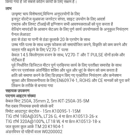
किया गया है जो सबसे कठिन कार्यों के लिए सक्षम है।
लाभ
उत्कृष्ट चाप विशेषताएं,विभिन्न अनुप्रयोगों के लिए
इनपुट वोल्टेज मुआवजा जनरेटर संगत, साइट उपयोग के लिए आदर्श
एचएफ और लिफ्ट टीआईजी इग्निशन सभी आवश्यकताओं को पूरा करता है
वेल्डिंग मापदंडों के आसान सेटअप के लिए पूर्ण कार्य उपयोगकर्ता के अनुकूल नियंत्रण
पैनल लेआउट
हवा से ठंडा या पानी से ठंडा कूलार्क 20 के प्रयोग के साथ
उच्च गति पल्स के साथ धनुष फोकस को समायोजित करने, विकृति को कम करने और
यात्रा गति बढ़ाने के लिए V270-T पल्स
केवल 14.5 किलोग्राम वजन के साथ, V270-T और T PULSE दोनों हल्के और
पोर्टेबल हैं
पूर्व निर्धारित डिजिटल मीटर पूर्ण प्रक्रिया कार्य के लिए प्रतीक्षा समारोह के साथ
मांग पर प्रशंसक अंतर्निहित शक्ति और धूल और धुएं के सेवन को कम करता है
क्षति को समाप्त करने के लिए डिज़ाइन किए गए प्रक्षेपित नियंत्रण और कनेक्शन
सुरक्षा और विश्वसनीयता के लिए EN60974-1, ROHS और CE मानकों को पूरा करें
लिंकन के तरीके से बनाया गया
सहायक उपकरण
पदनाम
आइटम संख्या
केबल किट 250A, 35mm 2, 5m KIT-250A-35-5M
गैस दबाव नियामक हमसे संपर्क करें
रिमोट आउटपुट कंट्रोल - 15m K10095-1-15M
TIG टॉर्च 180A@35%, LT26 G, 4 या 8m K10513-26-x
TIG टॉर्च 320A@100%, LT18 W, 4 या 8m K10513-18-x
जल कूलर कूल आर्क TM 20 K1904-1
अंडरवियर दो पहियों वाला W0200002