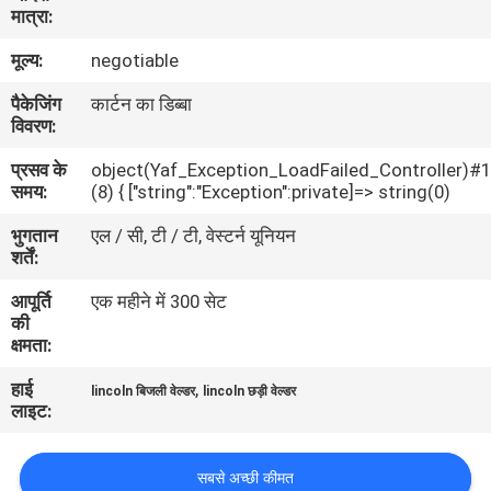
मात्रा:
भ्रमण
मूल्य:
negotiable
गुणवत्ता
पैकेजिंग
कार्टन का डिब्बा
विवरण:
नियंत्रण
प्रसव के
object(Yaf_Exception_LoadFailed_Controller)#
समय:
(8) { ["string":"Exception":private]=> string(0)
एक
भुगतान
एल / सी, टी / टी, वेस्टर्न यूनियन
उद्धरण
शर्तें:
का
आपूर्ति
एक महीने में 300 सेट
अनुरोध
की
क्षमता:
करें
हाई
,
lincoln बिजली वेल्डर
lincoln छड़ी वेल्डर
लाइट:
साइटमैप
सबसे अच्छी कीमत