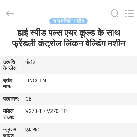
Hyzont(Shanghai)
Industrial
Technologies
Co.,Ltd..
All
चाप वेल्डिंग मशीन
Rights
Reserved.
हाई स्पीड पल्स एयर कूल्ड के साथ
घर
फ्रेंडली कंट्रोल लिंकन वेल्डिंग मशीन
उत्पादों
उत्पत्ति
पोलैंड
के प्लेस:
वीडियो
ब्रांड
LINCOLN
नाम:
हमारे
प्रमाणन:
CE
बारे
मॉडल
V270-T / V270-TP
में
संख्या:
न्यूनतम
एक सेट
कारखाना
आदेश