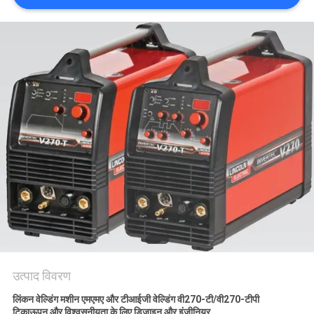
गोपनीयता
नीति
उत्पाद विवरण
लिंकन वेल्डिंग मशीन एमएमए और टीआईजी वेल्डिंग वी270-टी/वी270-टीपी
टिकाऊपन और विश्वसनीयता के लिए डिज़ाइन और इंजीनियर