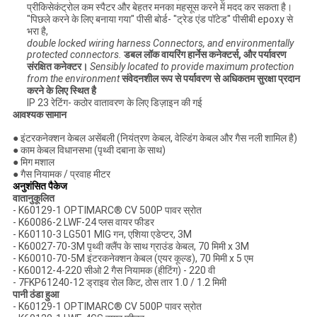
प्रीकिसेकंट्रोल कम स्पैटर और बेहतर मनका महसूस करने में मदद कर सकता है।
"पिछले करने के लिए बनाया गया" पीसी बोर्ड- "ट्रेड एंड पॉटेड" पीसीबी epoxy से
भरा है,
double locked wiring harness Connectors, and environmentally
protected connectors.
डबल लॉक वायरिंग हार्नेस कनेक्टर्स, और पर्यावरण
संरक्षित कनेक्टर।
Sensibly located to provide maximum protection
from the environment
संवेदनशील रूप से पर्यावरण से अधिकतम सुरक्षा प्रदान
करने के लिए स्थित है
IP 23 रेटिंग- कठोर वातावरण के लिए डिज़ाइन की गई
आवश्यक सामान
● इंटरकनेक्शन केबल असेंबली (नियंत्रण केबल, वेल्डिंग केबल और गैस नली शामिल है)
● काम केबल विधानसभा (पृथ्वी दबाना के साथ)
● मिग मशाल
● गैस नियामक / प्रवाह मीटर
अनुशंसित पैकेज
वातानुकूलित
- K60129-1 OPTIMARC® CV 500P पावर स्रोत
- K60086-2 LWF-24 प्लस वायर फीडर
- K60110-3 LG501 MIG गन, एशिया एडेप्टर, 3M
- K60027-70-3M पृथ्वी क्लैंप के साथ ग्राउंड केबल, 70 मिमी x 3M
- K60010-70-5M इंटरकनेक्शन केबल (एयर कूल्ड), 70 मिमी x 5 एम
- K60012-4-220 सीओ 2 गैस नियामक (हीटिंग) - 220 वी
- 7FKP61240-12 ड्राइव रोल किट, ठोस तार 1.0 / 1.2 मिमी
पानी ठंडा हुआ
- K60129-1 OPTIMARC® CV 500P पावर स्रोत