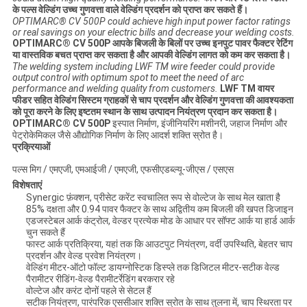
के पल्स वेल्डिंग उच्च गुणवत्ता वाले वेल्डिंग प्रदर्शन को प्राप्त कर सकते हैं।
OPTIMARC® CV 500P could achieve high input power factor ratings
or real savings on your electric bills and decrease your welding costs.
OPTIMARC® CV 500P आपके बिजली के बिलों पर उच्च इनपुट पावर फैक्टर रेटिंग
या वास्तविक बचत प्राप्त कर सकता है और आपकी वेल्डिंग लागत को कम कर सकता है।
The welding system including LWF TM wire feeder could provide
output control with optimum spot to meet the need of arc
performance and welding quality from customers.
LWF TM वायर
फीडर सहित वेल्डिंग सिस्टम ग्राहकों से चाप प्रदर्शन और वेल्डिंग गुणवत्ता की आवश्यकता
को पूरा करने के लिए इष्टतम स्थान के साथ उत्पादन नियंत्रण प्रदान कर सकता है।
OPTIMARC® CV 500P
इस्पात निर्माण, इंजीनियरिंग मशीनरी, जहाज निर्माण और
पेट्रोकेमिकल जैसे औद्योगिक निर्माण के लिए आदर्श शक्ति स्रोत है।
प्रक्रियाओं
पल्स मिग / एमएजी, एमआईजी / एमएजी, एफसीएडब्ल्यू-जीएस / एसएस
विशेषताएं
Synergic फ़ंक्शन, प्रीसेट करेंट स्वचालित रूप से वोल्टेज के साथ मेल खाता है
85% दक्षता और 0.94 पावर फैक्टर के साथ अद्वितीय कम बिजली की खपत डिजाइन
एडजस्टेबल आर्क कंट्रोल, वेल्डर प्रत्येक मोड के आधार पर सॉफ्ट आर्क या हार्ड आर्क
चुन सकते हैं
फास्ट आर्क प्रतिक्रिया, यहां तक ​​कि आउटपुट नियंत्रण, वर्दी उपस्थिति, बेहतर चाप
प्रदर्शन और वेल्ड प्रवेश नियंत्रण।
वेल्डिंग मीटर-ऑटो फॉल्ट डायग्नोस्टिक डिस्प्ले तक डिजिटल मीटर-सटीक वेल्ड
पैरामीटर रीडिंग-वेल्ड पैरामीटर्रेडिंग बरकरार रहे
वोल्टेज और करंट दोनों पहले से सेटल हैं
सटीक नियंत्रण, पारंपरिक एससीआर शक्ति स्रोत के साथ तुलना में, चाप स्थिरता पर