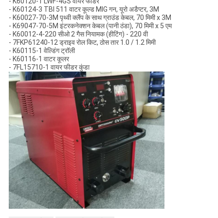
- K60120-1 LWF-4GS वायर फीडर
- K60124-3 TBI 511 वाटर कूल्ड MIG गन, यूरो अडैप्टर, 3M
- K60027-70-3M पृथ्वी क्लैंप के साथ ग्राउंड केबल, 70 मिमी x 3M
- K69047-70-5M इंटरकनेक्शन केबल (पानी ठंडा), 70 मिमी x 5 एम
- K60012-4-220 सीओ 2 गैस नियामक (हीटिंग) - 220 वी
- 7FKP61240-12 ड्राइव रोल किट, ठोस तार 1.0 / 1.2 मिमी
- K60115-1 वेल्डिंग ट्रॉली
- K60116-1 वाटर कूलर
- 7FL15710-1 वायर फीडर कुंडा