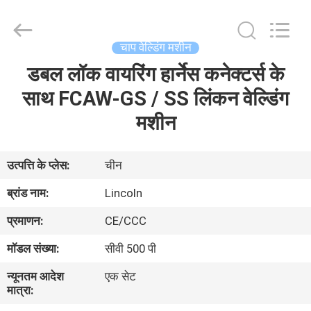
Hyzont(Shanghai)
Industrial
Technologies
Co.,Ltd..
All
चाप वेल्डिंग मशीन
Rights
Reserved.
डबल लॉक वायरिंग हार्नेस कनेक्टर्स के
घर
साथ FCAW-GS / SS लिंकन वेल्डिंग
उत्पादों
मशीन
वीडियो
उत्पत्ति के प्लेस:
चीन
ब्रांड नाम:
Lincoln
हमारे
प्रमाणन:
CE/CCC
बारे
मॉडल संख्या:
सीवी 500 पी
में
न्यूनतम आदेश
एक सेट
मात्रा:
कारखाना