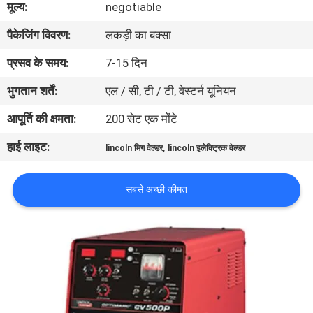
मूल्य:
negotiable
भ्रमण
पैकेजिंग विवरण:
लकड़ी का बक्सा
गुणवत्ता
प्रसव के समय:
7-15 दिन
नियंत्रण
भुगतान शर्तें:
एल / सी, टी / टी, वेस्टर्न यूनियन
आपूर्ति की क्षमता:
200 सेट एक मोंटे
एक
हाई लाइट:
,
lincoln मिग वेल्डर
lincoln इलेक्ट्रिक वेल्डर
उद्धरण
का
सबसे अच्छी कीमत
अनुरोध
करें
साइटमैप